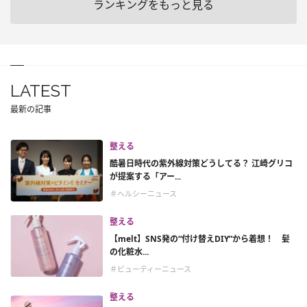
ランキングをもっと見る
LATEST
最新の記事
整える
酷暑日時代の紫外線対策どうしてる？ 江崎グリコ
が提案する「アー...
＃ヘルシーニュース
整える
【melt】SNS発の“付け替えDIY”から着想！ 髪
の化粧水...
＃ビューティーニュース
整える