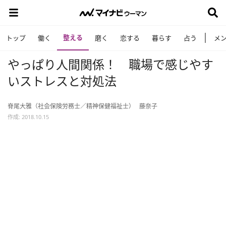
整える
トップ
働く
磨く
恋する
暮らす
占う
メ
やっぱり人間関係！ 職場で感じやす
いストレスと対処法
脊尾大雅（社会保険労務士／精神保健福祉士）
藤奈子
作成: 2018.10.15