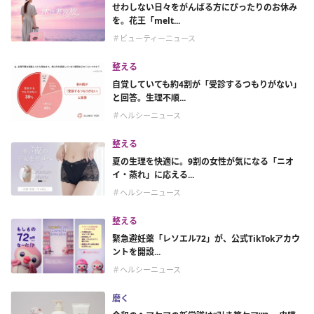
せわしない日々をがんばる方にぴったりのお休み
を。花王「melt...
＃ビューティーニュース
整える
自覚していても約4割が「受診するつもりがない」
と回答。生理不順...
＃ヘルシーニュース
整える
夏の生理を快適に。9割の女性が気になる「ニオ
イ・蒸れ」に応える...
＃ヘルシーニュース
整える
緊急避妊薬「レソエル72」が、公式TikTokアカウ
ントを開設...
＃ヘルシーニュース
磨く