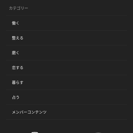
カテゴリー
働く
整える
磨く
恋する
暮らす
占う
メンバーコンテンツ