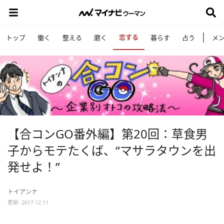
恋する
トップ
働く
整える
磨く
暮らす
占う
メ
【合コンGO番外編】第20回：草食男
子からモテたくば、“マサラタウンを出
発せよ！”
トイアンナ
更新: 2017.12.11