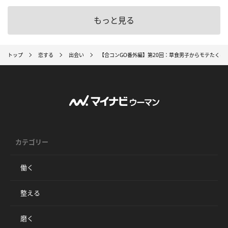
もっと見る
トップ
恋する
出会い
【合コンGO番外編】第20回：草食男子からモテたくば
カテゴリー
働く
整える
磨く