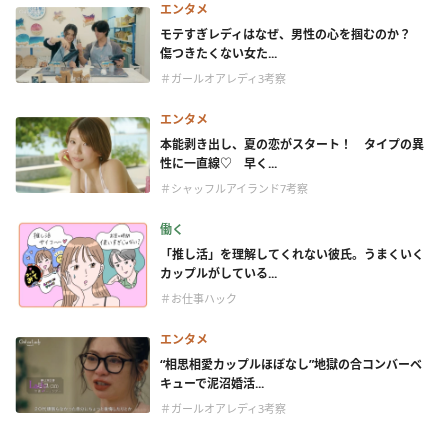
エンタメ
モテすぎレディはなぜ、男性の心を掴むのか？
傷つきたくない女た...
＃ガールオアレディ3考察
エンタメ
本能剥き出し、夏の恋がスタート！ タイプの異
性に一直線♡ 早く...
＃シャッフルアイランド7考察
働く
「推し活」を理解してくれない彼氏。うまくいく
カップルがしている...
＃お仕事ハック
エンタメ
“相思相愛カップルほぼなし”地獄の合コンバーベ
キューで泥沼婚活...
＃ガールオアレディ3考察