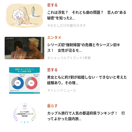
恋する
これは浮気？ それとも癖の問題？ 恋人の“ある
秘密”を知った2...
＃わたしだけの愛のカタチ
エンタメ
シリーズ初“強制帰国”の危機と今シーズン初キ
ス！ 女性が沼るモ...
＃シャッフルアイランド7考察
恋する
男女ともに約7割が結婚しない・できないと考えた
経験あり。その理...
＃トレンドニュース
暮らす
カップル旅行で人気の都道府県ランキング！ 行
ってよかった国内旅...