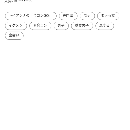
人気のキーワード
トイアンナの「合コンGO」
専門家
モテ
モテる女
イケメン
＃合コン
男子
草食男子
恋する
出会い