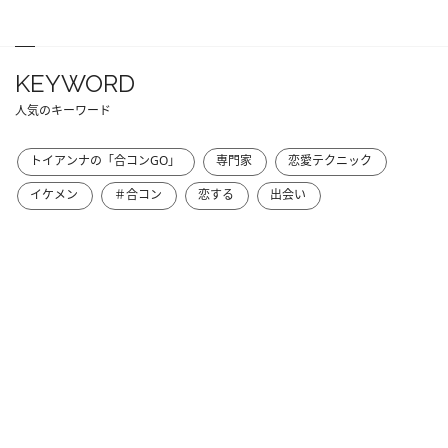
KEYWORD
人気のキーワード
トイアンナの「合コンGO」
専門家
恋愛テクニック
イケメン
＃合コン
恋する
出会い