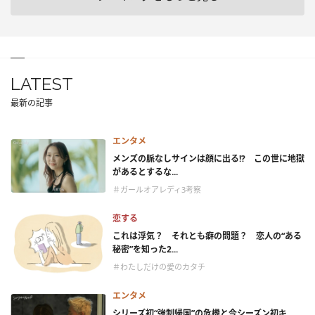
LATEST
最新の記事
エンタメ
メンズの脈なしサインは顔に出る!? この世に地獄
があるとするな...
＃ガールオアレディ3考察
恋する
これは浮気？ それとも癖の問題？ 恋人の“ある
秘密”を知った2...
＃わたしだけの愛のカタチ
エンタメ
シリーズ初“強制帰国”の危機と今シーズン初キ