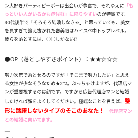
ン大好きパーティピーポーは出会いが豊富で、それゆえに
「も
っといい人がいるかも症候群」に陥りやすい
のが特徴です。
30代後半で「そろそろ結婚しなきゃ」と思っていても、美女
を見すぎて鍛え抜かれた審美眼はハイスペ中トップレベル。
彼らを落とすには、○○しかない!?
●OP（落としやすさポイント）：★★☆☆☆
努力次第で落とせるのですが「そこまで努力したい」と思え
る女性が少なそうなため★2つ。ぶっちゃけますが、代理店マ
ンが重要視するのは顔です。ですから広告代理店マンと結婚
整
したければ顔をよくしてください。極端なことを言えば、
形に躊躇しないタイプのそこのあなた！
代理店マン
との結婚に向いてます。