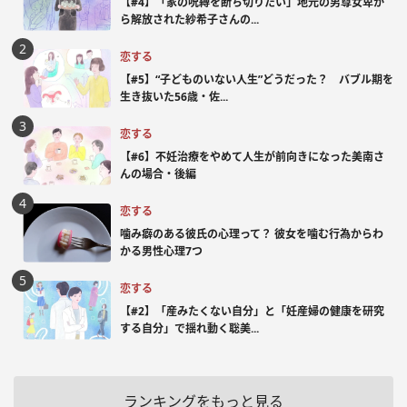
【#4】「家の呪縛を断ち切りたい」地元の男尊女卑か
ら解放された紗希子さんの...
恋する
【#5】“子どものいない人生”どうだった？ バブル期を
生き抜いた56歳・佐...
恋する
【#6】不妊治療をやめて人生が前向きになった美南さ
んの場合・後編
恋する
噛み癖のある彼氏の心理って？ 彼女を噛む行為からわ
かる男性心理7つ
恋する
【#2】「産みたくない自分」と「妊産婦の健康を研究
する自分」で揺れ動く聡美...
ランキングをもっと見る