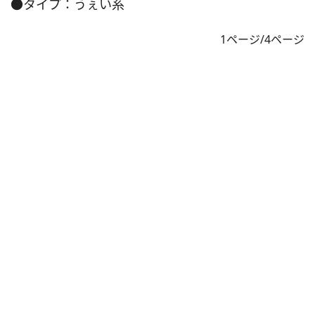
●タイプ：うぇい系
1ページ/4ページ