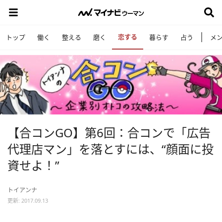
恋する
トップ
働く
整える
磨く
暮らす
占う
メ
【合コンGO】第6回：合コンで「広告
代理店マン」を落とすには、“顔面に投
資せよ！”
トイアンナ
更新: 2017.09.13