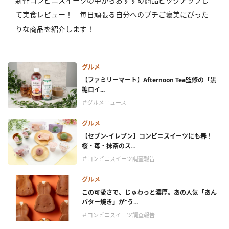
新作コンビニスイーツの中からおすすめ商品ピックアップし
て実食レビュー！ 毎日頑張る自分へのプチご褒美にぴった
りな商品を紹介します！
グルメ
【ファミリーマート】Afternoon Tea監修の「黒
糖ロイ...
＃グルメニュース
グルメ
【セブン-イレブン】コンビニスイーツにも春！
桜・苺・抹茶のス...
＃コンビニスイーツ調査報告
グルメ
この可愛さで、じゅわっと濃厚。あの人気「あん
バター焼き」が“う...
＃コンビニスイーツ調査報告