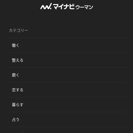
カテゴリー
働く
整える
磨く
恋する
暮らす
占う