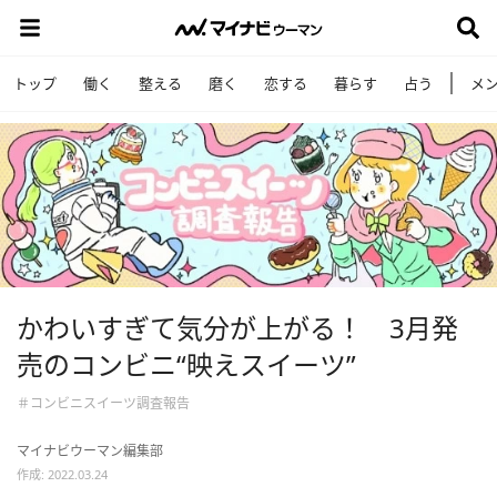
トップ
働く
整える
磨く
恋する
暮らす
占う
メ
かわいすぎて気分が上がる！ 3月発
売のコンビニ“映えスイーツ”
＃コンビニスイーツ調査報告
マイナビウーマン編集部
作成: 2022.03.24