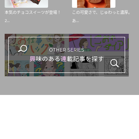
本気のチョコスイーツが登場！
この可愛さで、じゅわっと濃厚。
2...
あ...