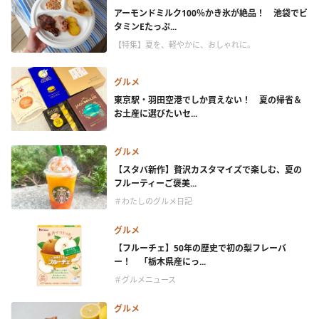
アーモンドミルク100％かき氷が絶品！ 池袋でビ
タミンEたっぷ...
【特集】夏を、軽やかに、おしゃれに。
グルメ
東京駅・羽田空港でしか買えない！ 夏の帰省＆
お土産に選びたいセ...
グルメ
【スタバ新作】贅沢カスタマイズで楽しむ、夏の
フルーティーご褒美...
＃わたしのグルメ日記
グルメ
【フルーチェ】50年の歴史で初の梨フレーバ
ー！ 「栃木県産にっ...
＃グルメニュース
グルメ