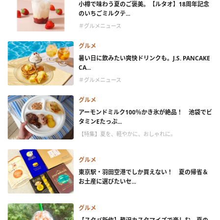
小樽で味わう夏のご褒美。【ルタオ】18周年記念
のいちごミルクテ...
＃グルメニュース
グルメ
暑い日に飲みたい爽快ドリンクも。J.S. PANCAKE
CA...
＃グルメニュース
グルメ
アーモンドミルク100％かき氷が絶品！ 池袋でビ
タミンEたっぷ...
【特集】夏を、軽やかに、おしゃれに。
グルメ
東京駅・羽田空港でしか買えない！ 夏の帰省＆
お土産に選びたいセ...
グルメ