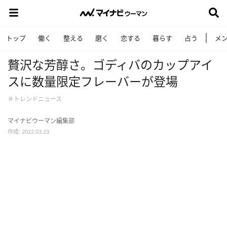
トップ
働く
整える
磨く
恋する
暮らす
占う
メ
贅沢な芳醇さ。ゴディバのカップアイ
スに数量限定フレーバーが登場
＃トレンドニュース
マイナビウーマン編集部
作成: 2022.03.23