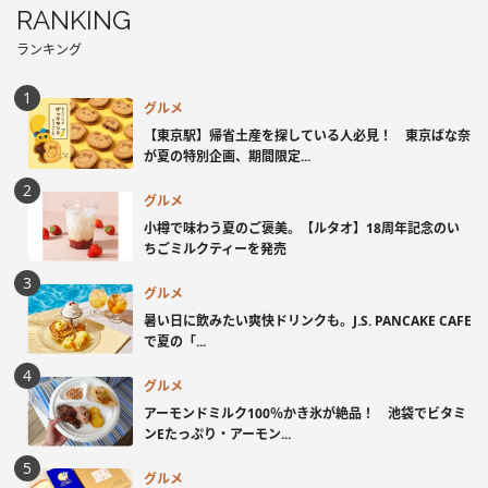
RANKING
ランキング
グルメ
【東京駅】帰省土産を探している人必見！ 東京ばな奈
が夏の特別企画、期間限定...
グルメ
小樽で味わう夏のご褒美。【ルタオ】18周年記念のい
ちごミルクティーを発売
グルメ
暑い日に飲みたい爽快ドリンクも。J.S. PANCAKE CAFE
で夏の「...
グルメ
アーモンドミルク100％かき氷が絶品！ 池袋でビタミ
ンEたっぷり・アーモン...
グルメ