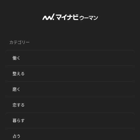
カテゴリー
働く
整える
磨く
恋する
暮らす
占う