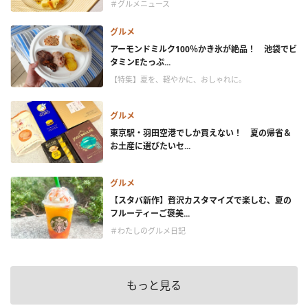
＃グルメニュース
グルメ
アーモンドミルク100％かき氷が絶品！ 池袋でビ
タミンEたっぷ...
【特集】夏を、軽やかに、おしゃれに。
グルメ
東京駅・羽田空港でしか買えない！ 夏の帰省＆
お土産に選びたいセ...
グルメ
【スタバ新作】贅沢カスタマイズで楽しむ、夏の
フルーティーご褒美...
＃わたしのグルメ日記
もっと見る