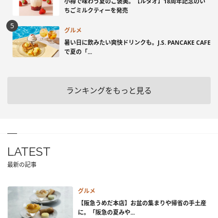
小樽で味わう夏のご褒美。【ルタオ】18周年記念のい
ちごミルクティーを発売
グルメ
暑い日に飲みたい爽快ドリンクも。J.S. PANCAKE CAFE
で夏の「...
ランキングをもっと見る
LATEST
最新の記事
グルメ
【阪急うめだ本店】お盆の集まりや帰省の手土産
に。「阪急の夏みや...