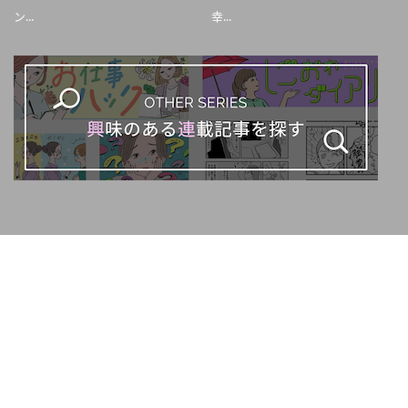
ン...
幸...