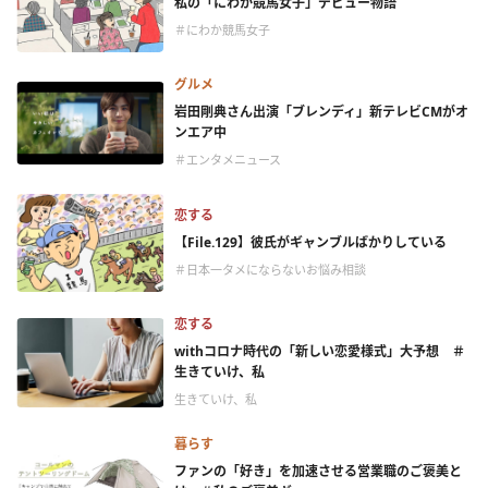
私の「にわか競馬女子」デビュー物語
＃にわか競馬女子
グルメ
岩田剛典さん出演「ブレンディ」新テレビCMがオ
ンエア中
＃エンタメニュース
恋する
【File.129】彼氏がギャンブルばかりしている
＃日本一タメにならないお悩み相談
恋する
withコロナ時代の「新しい恋愛様式」大予想 ＃
生きていけ、私
生きていけ、私
暮らす
ファンの「好き」を加速させる営業職のご褒美と