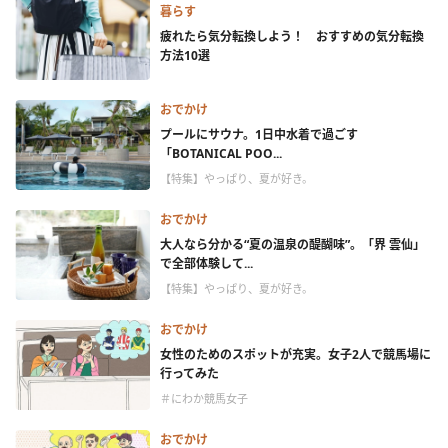
暮らす
疲れたら気分転換しよう！ おすすめの気分転換
方法10選
おでかけ
プールにサウナ。1日中水着で過ごす
「BOTANICAL POO...
【特集】やっぱり、夏が好き。
おでかけ
大人なら分かる“夏の温泉の醍醐味”。「界 雲仙」
で全部体験して...
【特集】やっぱり、夏が好き。
おでかけ
女性のためのスポットが充実。女子2人で競馬場に
行ってみた
＃にわか競馬女子
おでかけ