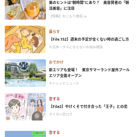
美のヒントは“朝時間”にあり？ 美容賢者の「朝
活美容」に注目
【特集】おこもり美容_w
暮らす
【File.152】週末の予定が全くない時の過ごし方
＃日本一タメにならないお悩み相談
おでかけ
新エリアも登場！ 東京サマーランド屋外プール
エリア全面オープン
＃トレンドニュース
恋する
【File2】やけくそで付き合った「王子」との恋
＃イタい恋ログ
恋する