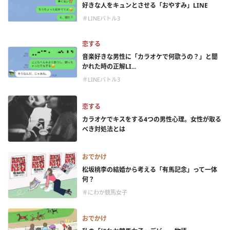
好きな人をキュンとさせる「おやすみ」LINE
＃LINEバトル3
恋する
音楽好きな男性に「カラオケで何歌うの？」と聞
かれた時の正解LI...
＃LINEバトル3
恋する
カラオケでキスをする4つの男性心理。女性が取る
べき対処法とは
おでかけ
松坂桃李の結婚から考える「有馬記念」って一体
何？
＃にわか競馬女子
おでかけ