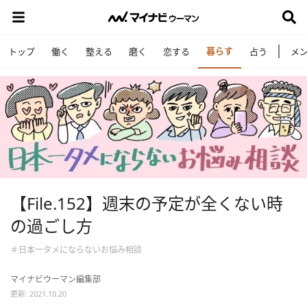
暮らす
トップ
働く
整える
磨く
恋する
占う
メ
【File.152】週末の予定が全くない時
の過ごし方
＃日本一タメにならないお悩み相談
マイナビウーマン編集部
更新: 2021.10.20