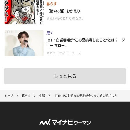
暮らす
【第746話】おかえり
＃ないものねだりの女達。
磨く
JO1・白岩瑠姫が“この夏挑戦したこと”とは？ ジ
ョー マロー...
＃ビューティーニュース
もっと見る
トップ
暮らす
生活
【File.152】週末の予定が全くない時の過ごし方