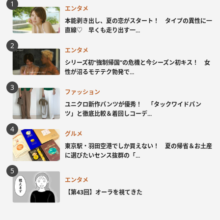
エンタメ
本能剥き出し、夏の恋がスタート！ タイプの異性に一
直線♡ 早くも走り出す一...
エンタメ
シリーズ初“強制帰国”の危機と今シーズン初キス！ 女
性が沼るモテテク勃発で...
ファッション
ユニクロ新作パンツが優秀！ 「タックワイドパン
ツ」と徹底比較＆着回しコーデ...
グルメ
東京駅・羽田空港でしか買えない！ 夏の帰省＆お土産
に選びたいセンス抜群の「...
エンタメ
【第43回】オーラを視てきた