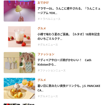
おでかけ
アラサーOL、うんこに癒やされる。『うんこミュ
ージアム YOK...
＃トラベルニュース
グルメ
小樽で味わう夏のご褒美。【ルタオ】18周年記念
のいちごミルクテ...
＃グルメニュース
ファッション
テディベアやローズ柄がかわいい！ Cath
Kidstonから...
＃ファッションニュース
グルメ
暑い日に飲みたい爽快ドリンクも。J.S. PANCAKE
CA...
＃グルメニュース