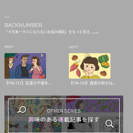
BACKNUMBER
「＃日本一タメにならないお悩み相談」をもっと見る
PREV
NEXT
【File.151】友達の不倫を...
【File.153】食欲の秋がは...