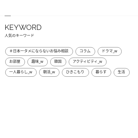
KEYWORD
人気のキーワード
＃日本一タメにならないお悩み相談
コラム
ドラマ_w
お部屋
趣味_w
韓国
アクティビティ_w
一人暮らし_w
朝活_w
ひきこもり
暮らす
生活