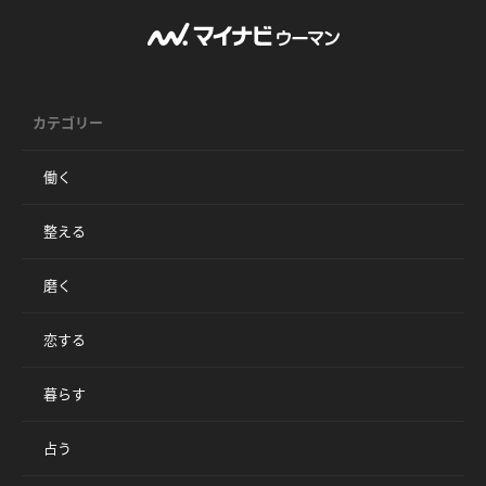
カテゴリー
働く
整える
磨く
恋する
暮らす
占う