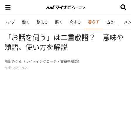
暮らす
トップ
働く
整える
磨く
恋する
占う
メ
「お話を伺う」は二重敬語？ 意味や
類語、使い方を解説
前田めぐる（ライティングコーチ・文章術講師）
作成: 2021.09.22