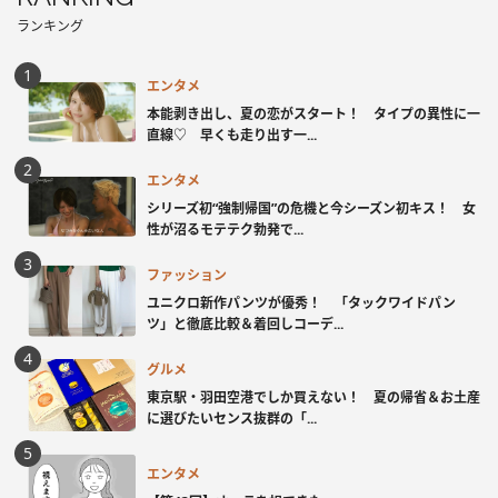
ランキング
エンタメ
本能剥き出し、夏の恋がスタート！ タイプの異性に一
直線♡ 早くも走り出す一...
エンタメ
シリーズ初“強制帰国”の危機と今シーズン初キス！ 女
性が沼るモテテク勃発で...
ファッション
ユニクロ新作パンツが優秀！ 「タックワイドパン
ツ」と徹底比較＆着回しコーデ...
グルメ
東京駅・羽田空港でしか買えない！ 夏の帰省＆お土産
に選びたいセンス抜群の「...
エンタメ