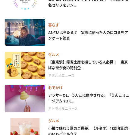
名セリフをアン...
暮らす
AI占いは当たる？ 実際に使った人の口コミをア
ンケート調査
グルメ
【東京駅】帰省土産を探している人必見！ 東京
ばな奈が夏の特別企...
＃グルメニュース
おでかけ
アラサーOL、うんこに癒やされる。『うんこミュ
ージアム YOK...
＃トラベルニュース
グルメ
小樽で味わう夏のご褒美。【ルタオ】18周年記念
のいちごミルクテ...