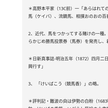
＊高野本平家（13C前）一「あらはれて
馬（ケイバ）、流鏑馬、相撲おのおの百
2、近代、馬をつかってする賭けの一種
らかじめ勝馬投票券（馬券）を発売し、
＊日新真事誌‐明治五年（1872）四月
興行す」
3、 「けいばこう（競馬香）」の略。
＊評判記・難波の㒵は伊勢の白粉（168