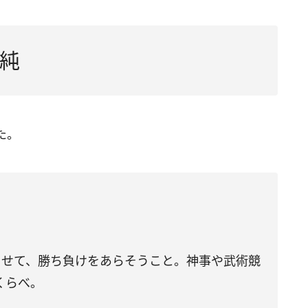
純
た。
させて、勝ち負けをあらそうこと。神事や武術競
くらべ。