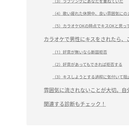
（3）ラブソングにあなたを重ねていた
（4）歌い疲れた休憩中、良い雰囲気にの
（5）カラオケOKの時点でキスOKと思っ
カラオケで男性にキスをされたら、
（1）好意が無いなら断固拒否
（2）好意があってもできれば拒否する
（3）キスしようとする過程に気付いて阻
雰囲気に流されないことが大切。自
関連する診断もチェック！