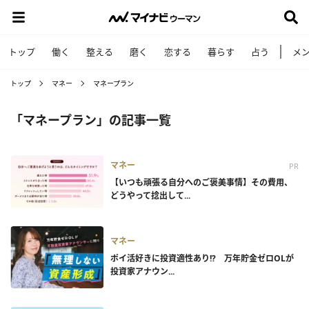
トップ
働く
整える
磨く
恋する
暮らす
占う
メ
トップ
マネー
マネープラン
「マネープラン」の記事一覧
マネー
PR
【いつも頑張る自分へのご褒美事情】その費用、
どうやって捻出して...
マネー
ポイ活好きに投資適性あり!? 万年貯金ゼロOLが
投資家アナウン...