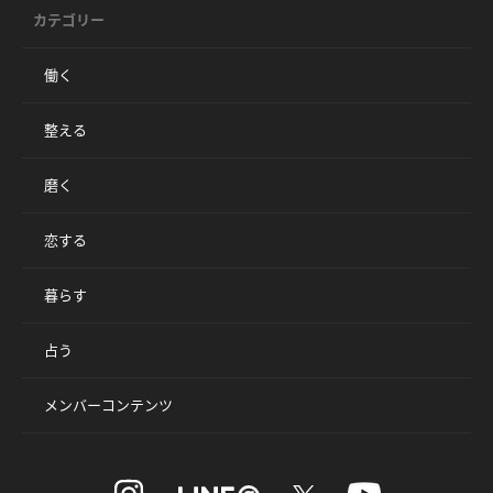
カテゴリー
働く
整える
磨く
恋する
暮らす
占う
メンバーコンテンツ