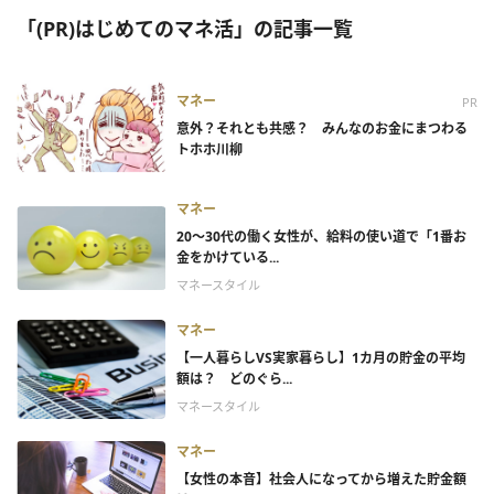
「(PR)はじめてのマネ活」の記事一覧
マネー
PR
意外？それとも共感？ みんなのお金にまつわる
トホホ川柳
マネー
20～30代の働く女性が、給料の使い道で「1番お
金をかけている...
マネースタイル
マネー
【一人暮らしVS実家暮らし】1カ月の貯金の平均
額は？ どのぐら...
マネースタイル
マネー
【女性の本音】社会人になってから増えた貯金額