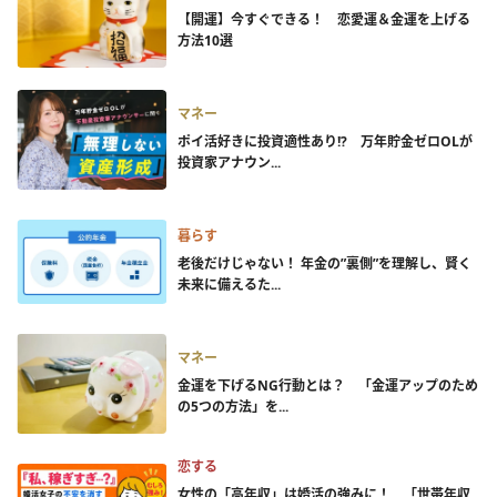
【開運】今すぐできる！ 恋愛運＆金運を上げる
方法10選
マネー
ポイ活好きに投資適性あり!? 万年貯金ゼロOLが
投資家アナウン...
暮らす
老後だけじゃない！ 年金の”裏側”を理解し、賢く
未来に備えるた...
マネー
金運を下げるNG行動とは？ 「金運アップのため
の5つの方法」を...
恋する
女性の「高年収」は婚活の強みに！ 「世帯年収