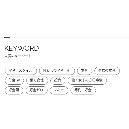
KEYWORD
人気のキーワード
マネースタイル
暮らしのマネー術
本音
男女の本音
貯金_w
働く女性
投資
働く女子の○○事情
貯金額
貯金ゼロ
マネー
節約・貯金