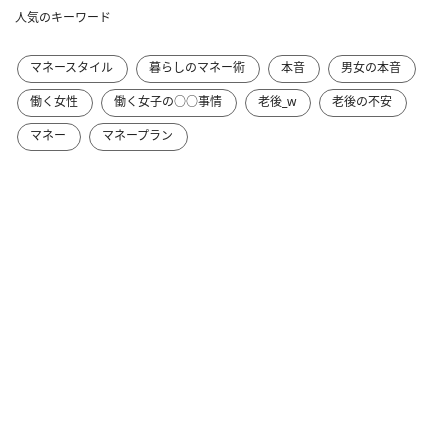
人気のキーワード
マネースタイル
暮らしのマネー術
本音
男女の本音
働く女性
働く女子の○○事情
老後_w
老後の不安
マネー
マネープラン