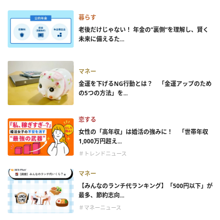
暮らす
老後だけじゃない！ 年金の”裏側”を理解し、賢く
未来に備えるた...
マネー
金運を下げるNG行動とは？ 「金運アップのため
の5つの方法」を...
恋する
女性の「高年収」は婚活の強みに！ 「世帯年収
1,000万円超え...
＃トレンドニュース
マネー
【みんなのランチ代ランキング】「500円以下」が
最多、節約志向...
＃マネーニュース