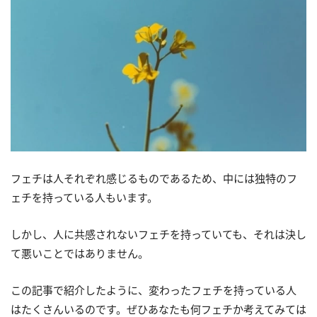
フェチは人それぞれ感じるものであるため、中には独特のフ
ェチを持っている人もいます。
しかし、人に共感されないフェチを持っていても、それは決し
て悪いことではありません。
この記事で紹介したように、変わったフェチを持っている人
はたくさんいるのです。ぜひあなたも何フェチか考えてみては