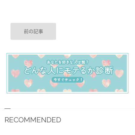
前の記事
RECOMMENDED