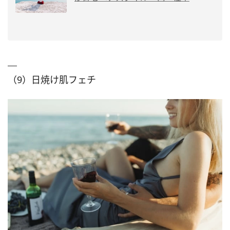
（9）日焼け肌フェチ