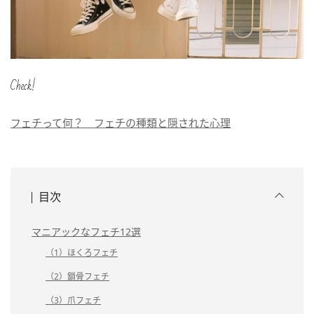
Check!
フェチって何？ フェチの種類と隠された心理
目次
マニアックなフェチ12選
（1）ほくろフェチ
（2）鎖骨フェチ
（3）爪フェチ