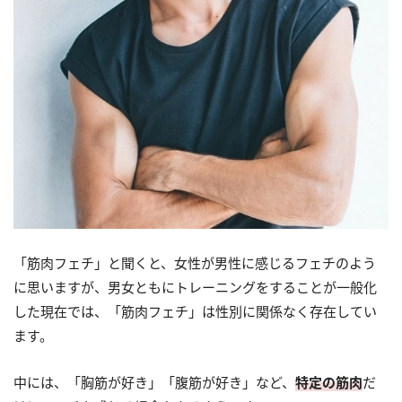
「筋肉フェチ」と聞くと、女性が男性に感じるフェチのよう
に思いますが、男女ともにトレーニングをすることが一般化
した現在では、「筋肉フェチ」は性別に関係なく存在してい
ます。
中には、「胸筋が好き」「腹筋が好き」など、
特定の筋肉
だ