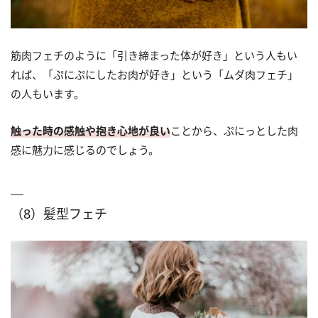
筋肉フェチのように「引き締まった体が好き」という人もい
れば、「ぷにぷにしたお肉が好き」という「ムダ肉フェチ」
の人もいます。
触った時の感触や抱き心地が良い
ことから、ぷにっとした肉
感に魅力に感じるのでしょう。
（8）髪型フェチ