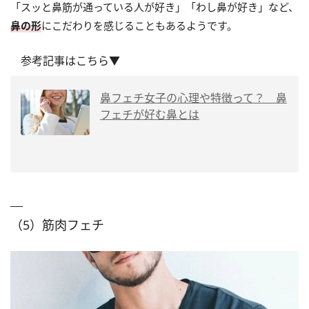
「スッと鼻筋が通っている人が好き」「わし鼻が好き」など、
鼻の形
にこだわりを感じることもあるようです。
参考記事はこちら▼
鼻フェチ女子の心理や特徴って？ 鼻
フェチが好む鼻とは
（5）筋肉フェチ