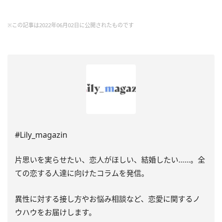
※この記事は2022年06月02日に公開されたものです
#Lily_magazin
片思いを実らせたい、恋人がほしい、結婚したい……。全
ての恋する人達に向けたコラムを発信。
異性に対する接し方やお悩み相談など、恋愛に関するノ
ウハウをお届けします。