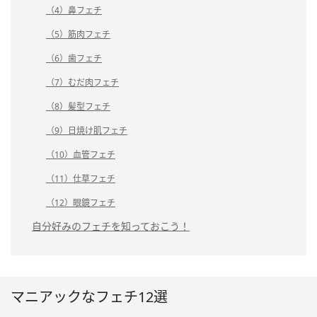
（4）鼻フェチ
（5）筋肉フェチ
（6）歯フェチ
（7）むだ肉フェチ
（8）髪型フェチ
（9）日焼け肌フェチ
（10）血管フェチ
（11）仕草フェチ
（12）眼鏡フェチ
自分好みのフェチを知っておこう！
マニアックなフェチ12選