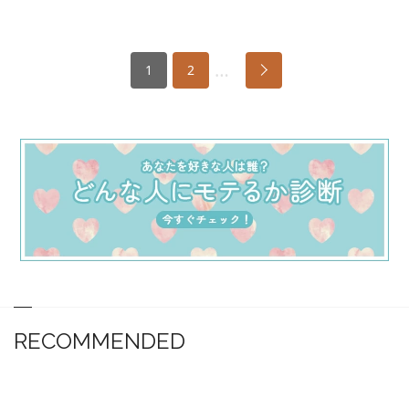
…
1
2
RECOMMENDED