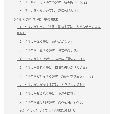
（4）プールにいるイルカの夢は「精神的に不安定」
（5）陸にいるイルカの夢は「愛情の終わり」
【イルカの行動別】夢の意味
（1）イルカがジャンプする・跳ねる夢は「大きなチャンスの
到来」
（2）イルカが泳ぐ夢は「願いがかなう」
（3）イルカが出産する夢は「母性の高まり」
（4）イルカが打ち上げられる夢は「運気の下降」
（5）イルカが暴れる夢は「自信を失いかけている」
（6）イルカが狩りをする夢は「貪欲になり過ぎている」
（7）イルカがけがをする夢は「トラブルの前兆」
（8）イルカが殺される夢は「不運の訪れ」
（9）イルカが空を飛ぶ夢は「高みを目指すべき」
（10）イルカが泣く夢は「心配事が消える」