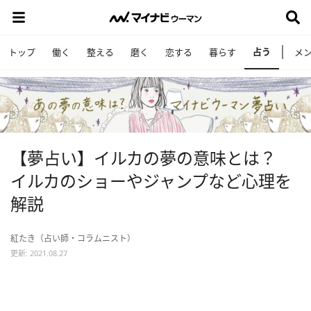
占う
トップ
働く
整える
磨く
恋する
暮らす
メ
【夢占い】イルカの夢の意味とは？
イルカのショーやジャンプなど心理を
解説
紅たき（占い師・コラムニスト）
更新: 2021.08.27