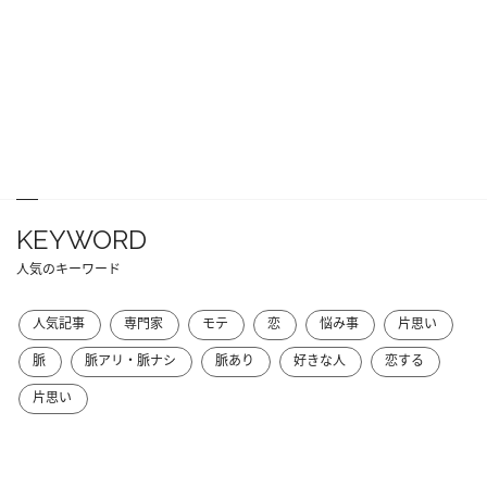
KEYWORD
人気のキーワード
人気記事
専門家
モテ
恋
悩み事
片思い
脈
脈アリ・脈ナシ
脈あり
好きな人
恋する
片思い