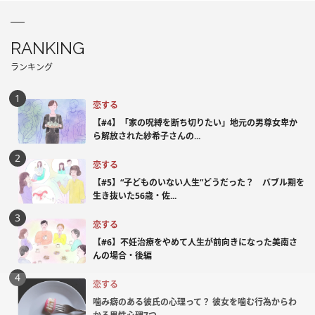
RANKING
ランキング
恋する
【#4】「家の呪縛を断ち切りたい」地元の男尊女卑か
ら解放された紗希子さんの...
恋する
【#5】“子どものいない人生”どうだった？ バブル期を
生き抜いた56歳・佐...
恋する
【#6】不妊治療をやめて人生が前向きになった美南さ
んの場合・後編
恋する
噛み癖のある彼氏の心理って？ 彼女を噛む行為からわ