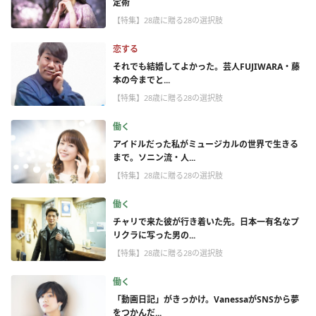
定術
【特集】28歳に贈る28の選択肢
恋する
それでも結婚してよかった。芸人FUJIWARA・藤
本の今までと...
【特集】28歳に贈る28の選択肢
働く
アイドルだった私がミュージカルの世界で生きる
まで。ソニン流・人...
【特集】28歳に贈る28の選択肢
働く
チャリで来た彼が行き着いた先。日本一有名なプ
リクラに写った男の...
【特集】28歳に贈る28の選択肢
働く
「動画日記」がきっかけ。VanessaがSNSから夢
をつかんだ...