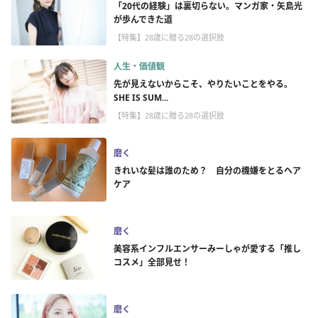
「20代の経験」は裏切らない。マンガ家・矢島光
が歩んできた道
【特集】28歳に贈る28の選択肢
人生・価値観
先が見えないからこそ、やりたいことをやる。
SHE IS SUM...
【特集】28歳に贈る28の選択肢
磨く
きれいな髪は誰のため？ 自分の機嫌をとるヘア
ケア
磨く
美容系インフルエンサーみーしゃが愛する「推し
コスメ」全部見せ！
磨く