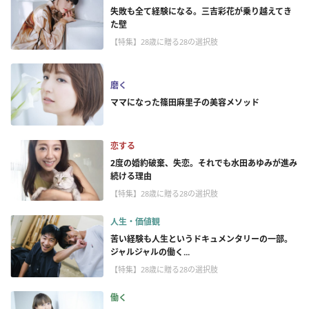
失敗も全て経験になる。三吉彩花が乗り越えてき
た壁
【特集】28歳に贈る28の選択肢
磨く
ママになった篠田麻里子の美容メソッド
恋する
2度の婚約破棄、失恋。それでも水田あゆみが進み
続ける理由
【特集】28歳に贈る28の選択肢
人生・価値観
苦い経験も人生というドキュメンタリーの一部。
ジャルジャルの働く...
【特集】28歳に贈る28の選択肢
働く