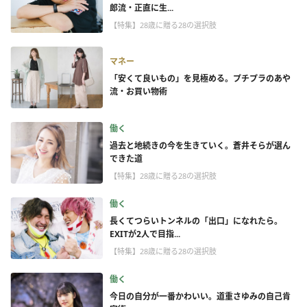
郎流・正直に生...
【特集】28歳に贈る28の選択肢
マネー
「安くて良いもの」を見極める。プチプラのあや
流・お買い物術
働く
過去と地続きの今を生きていく。蒼井そらが選ん
できた道
【特集】28歳に贈る28の選択肢
働く
長くてつらいトンネルの「出口」になれたら。
EXITが2人で目指...
【特集】28歳に贈る28の選択肢
働く
今日の自分が一番かわいい。道重さゆみの自己肯