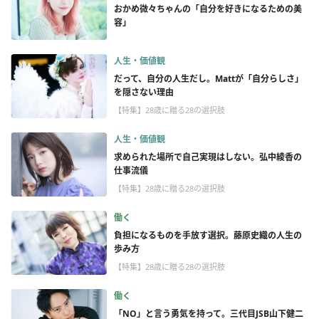
おかめ微々ちゃんの「自分を好きになるための美
容」
人生・価値観
だって、自分の人生だし。Mattが「自分らしさ」
を隠さない理由
【特集】28歳に贈る28の選択肢
人生・価値観
求められた場所で自己実現はしない。弘中綾香の
仕事流儀
【特集】28歳に贈る28の選択肢
働く
負担になるものを手放す選択。藤原史織の人生の
歩み方
【特集】28歳に贈る28の選択肢
働く
「NO」と言う勇気を持って。三代目JSB山下健二