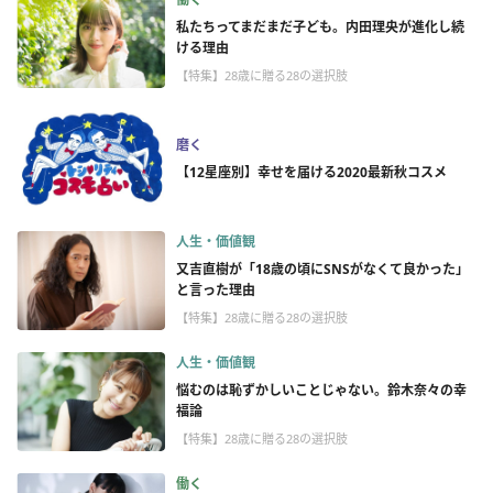
私たちってまだまだ子ども。内田理央が進化し続
ける理由
【特集】28歳に贈る28の選択肢
磨く
【12星座別】幸せを届ける2020最新秋コスメ
人生・価値観
又吉直樹が「18歳の頃にSNSがなくて良かった」
と言った理由
【特集】28歳に贈る28の選択肢
人生・価値観
悩むのは恥ずかしいことじゃない。鈴木奈々の幸
福論
【特集】28歳に贈る28の選択肢
働く