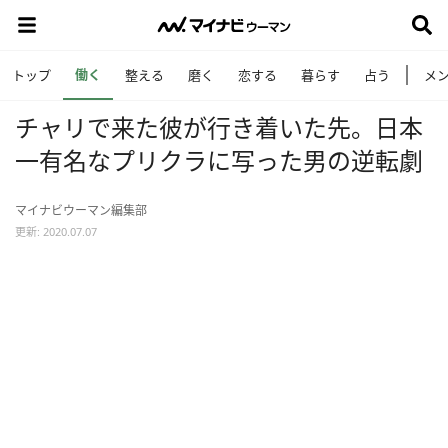
働く
トップ
整える
磨く
恋する
暮らす
占う
メ
チャリで来た彼が行き着いた先。日本
一有名なプリクラに写った男の逆転劇
マイナビウーマン編集部
更新: 2020.07.07