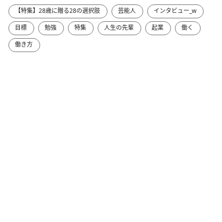
【特集】28歳に贈る28の選択肢
芸能人
インタビュー_w
目標
勉強
特集
人生の先輩
起業
働く
働き方