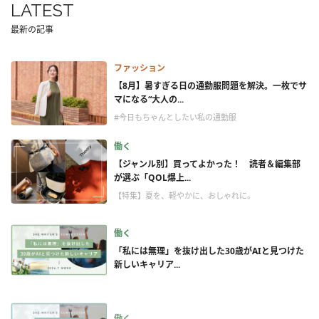
LATEST
最新の記事
ファッション
【8月】暑すぎる日の通勤服問題を解決。一枚でサ
マになる“大人の...
#今日もちゃんとしたい私の通勤服
働く
【ジャンル別】買ってよかった！ 読者＆編集部
が選ぶ「QOL爆上...
【特集】夏を、軽やかに、おしゃれに。
働く
「私には無理」を抜け出した30歳がAIと見つけた
新しいキャリア...
働く