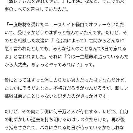
『激レアさんを連れてきた。』に出演。なんと、そこで出来
事のすべてを告白していたのだ。
「一度取材を受けたニュースサイト経由でオファーをいただ
いて、受けるかどうかはずっと悩んでいたんです。だけど、そ
のとき相談した友達に『（出演によって）世間からどんなに
悪く言われたとしても、みんな他人のことなんて3日で忘れる
よ』と言われました。それに『今は一生懸命頑張っているんだ
から大丈夫。ちょっとやってみれば？』って。
僕にとってはずっと消し去りたい過去だったはずなんだけど、
たしかにそうだよなと。不格好だろうがなんだろうが、新しい
挑戦は悪いことじゃないと思えたのがきっかけです」
だけど、その向こう側に何千万と人が存在するテレビで、自分
の恥ずかしい過去を打ち明けるのはリスクだらけだ。再び後
ろ指をさされて、バカにされる毎日が待っているかもしれな