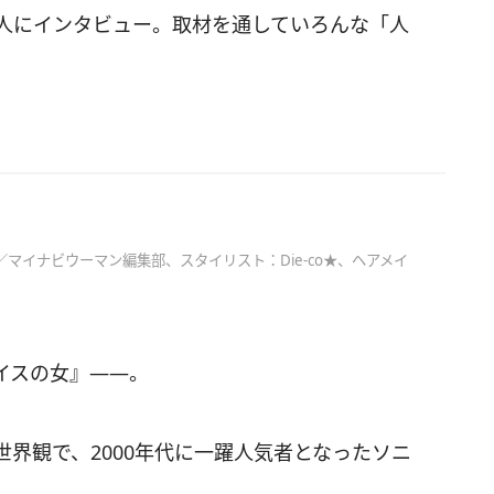
8人にインタビュー。取材を通していろんな「人
マイナビウーマン編集部、スタイリスト：Die-co★、ヘアメイ
イスの女』――。
界観で、2000年代に一躍人気者となったソニ