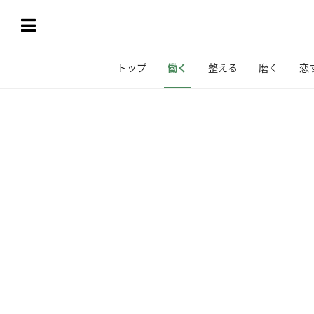
トップ
働く
整える
磨く
恋