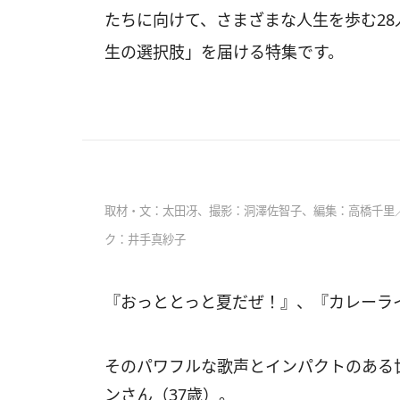
たちに向けて、さまざまな人生を歩む2
生の選択肢」を届ける特集です。
取材・文：太田冴、撮影：洞澤佐智子、編集：高橋千里／
ク：井手真紗子
『おっととっと夏だぜ！』、『カレーラ
そのパワフルな歌声とインパクトのある世
ンさん（37歳）。