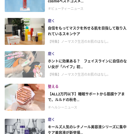
cosmeベストコスメ...
＃ビューティーニュース
磨く
自信をもってマスクを外せる肌を目指して取り入
れているスキンケア
【特集】ノーマスク生活のお肌のはなし。
磨く
ホントに効果ある？ フェイスラインに自信のな
い女が「ハイフ」初...
【特集】ノーマスク生活のお肌のはなし。
整える
【ALL2万円以下】睡眠サポートから筋膜ケアま
で。ルルドの秋冬...
＃ヘルシーニュース
磨く
キールズ人気のレチノール美容液シリーズに集中
ケア美容液が新登場...