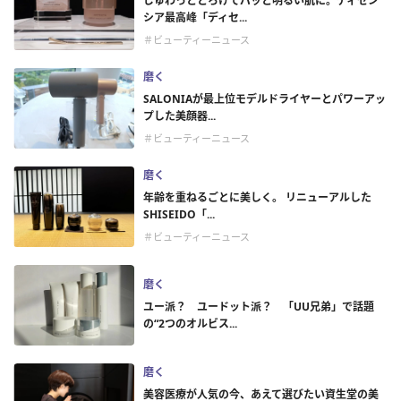
じゅわっととろけてパッと明るい肌に。ディセン
シア最高峰「ディセ...
＃ビューティーニュース
磨く
SALONIAが最上位モデルドライヤーとパワーアッ
プした美顔器...
＃ビューティーニュース
磨く
年齢を重ねるごとに美しく。 リニューアルした
SHISEIDO「...
＃ビューティーニュース
磨く
ユー派？ ユードット派？ 「UU兄弟」で話題
の“2つのオルビス...
磨く
美容医療が人気の今、あえて選びたい資生堂の美