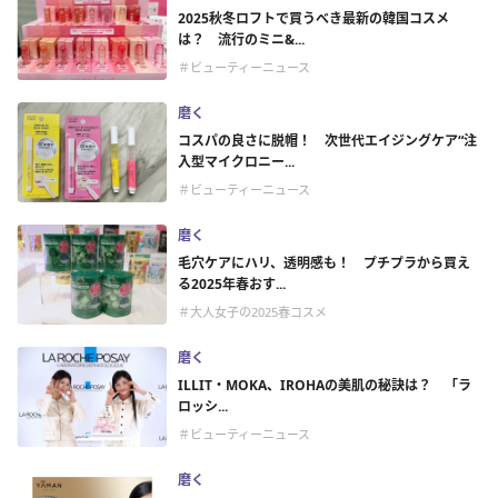
2025秋冬ロフトで買うべき最新の韓国コスメ
は？ 流行のミニ&...
＃ビューティーニュース
磨く
コスパの良さに脱帽！ 次世代エイジングケア“注
入型マイクロニー...
＃ビューティーニュース
磨く
毛穴ケアにハリ、透明感も！ プチプラから買え
る2025年春おす...
＃大人女子の2025春コスメ
磨く
ILLIT・MOKA、IROHAの美肌の秘訣は？ 「ラ
ロッシ...
＃ビューティーニュース
磨く