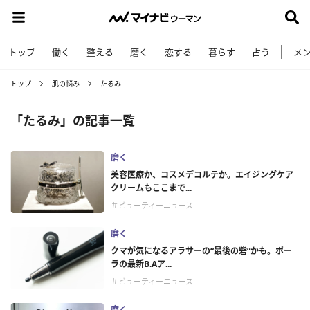
トップ
働く
整える
磨く
恋する
暮らす
占う
メ
トップ
肌の悩み
たるみ
「たるみ」の記事一覧
磨く
美容医療か、コスメデコルテか。エイジングケア
クリームもここまで...
＃ビューティーニュース
磨く
クマが気になるアラサーの“最後の砦”かも。ポー
ラの最新B.Aア...
＃ビューティーニュース
磨く