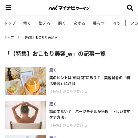
トップ
働く
整える
磨く
恋する
暮らす
占う
メ
トップ
【特集】おこもり美容_w
「【特集】おこもり美容_w」の記事一覧
磨く
美のヒントは“朝時間”にあり？ 美容賢者の「朝
活美容」に注目
【特集】おこもり美容_w
磨く
諦めてない？ パーツモデルが伝授「正しい背中
ケア方法」
【特集】おこもり美容_w
磨く