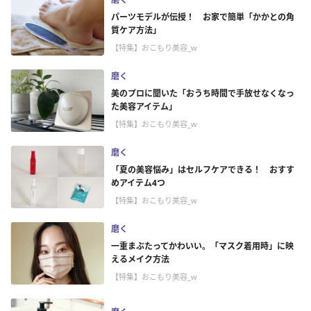
パーツモデルが伝授！ お家で簡単「かかとの角
質ケア方法」
【特集】おこもり美容_w
磨く
美のプロに聞いた「おうち時間で手放せなくなっ
た美容アイテム」
【特集】おこもり美容_w
磨く
「夏の美容悩み」はセルフケアできる！ おすす
めアイテム4つ
【特集】おこもり美容_w
磨く
一重まぶたってかわいい。「マスク着用時」に映
えるメイク方法
【特集】おこもり美容_w