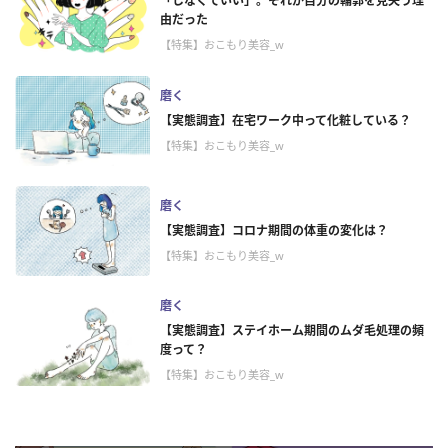
「しなくていい」。それが自分の輪郭を見失う理
由だった
【特集】おこもり美容_w
磨く
【実態調査】在宅ワーク中って化粧している？
【特集】おこもり美容_w
磨く
【実態調査】コロナ期間の体重の変化は？
【特集】おこもり美容_w
磨く
【実態調査】ステイホーム期間のムダ毛処理の頻
度って？
【特集】おこもり美容_w