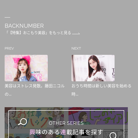
BACKNUMBER
「【特集】おこもり美容」をもっと見る
PREV
NEXT
美容はストレス発散。藤田ニコル
おうち時間は新しい美容を始める
の...
時...