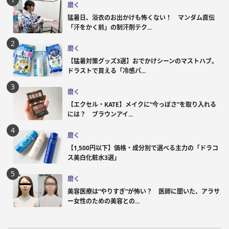
磨く
猛暑日、浴衣のお出かけも怖くない！ マンダム直伝
「汗をかく前」の制汗剤テク...
磨く
【猛暑対策グッズ3選】おでかけシーンのマストハブ。
ドラストで買える「冷感パ...
磨く
【エクセル・KATE】メイクに“今っぽさ”を取り入れる
には？ ブラウンアイ...
磨く
【1,500円以下】価格・成分別で選べる主力の「ドラコ
ス美白化粧水3選」
磨く
美容医療は“やりすぎ”が怖い？ 医師に聞いた、アラサ
ー女性のための美容との...