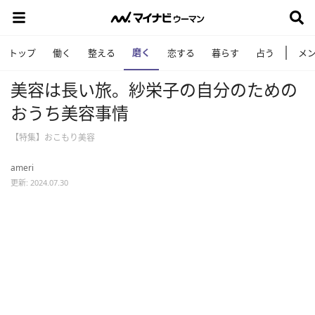
磨く
トップ
働く
整える
恋する
暮らす
占う
メ
美容は長い旅。紗栄子の自分のための
おうち美容事情
【特集】おこもり美容
ameri
更新: 2024.07.30