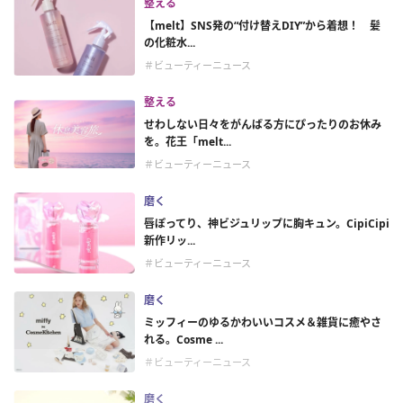
整える
【melt】SNS発の“付け替えDIY”から着想！ 髪
の化粧水...
＃ビューティーニュース
整える
せわしない日々をがんばる方にぴったりのお休み
を。花王「melt...
＃ビューティーニュース
磨く
唇ぽってり、神ビジュリップに胸キュン。CipiCipi
新作リッ...
＃ビューティーニュース
磨く
ミッフィーのゆるかわいいコスメ＆雑貨に癒やさ
れる。Cosme ...
＃ビューティーニュース
磨く