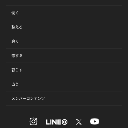
働く
整える
磨く
恋する
暮らす
占う
メンバーコンテンツ