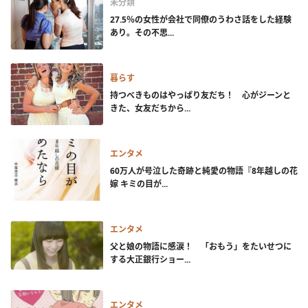
未分類
27.5％の女性が会社で同僚のうわさ話をした経験
あり。その不思...
暮らす
持つべきものはやっぱり友だち！ 心がジーンと
きた、女友だちから...
エンタメ
60万人が号泣した奇跡と純愛の物語『8年越しの花
嫁 キミの目が...
エンタメ
父と娘の物語に感涙！ 「おもう」をたいせつに
する大正銀行ショー...
エンタメ