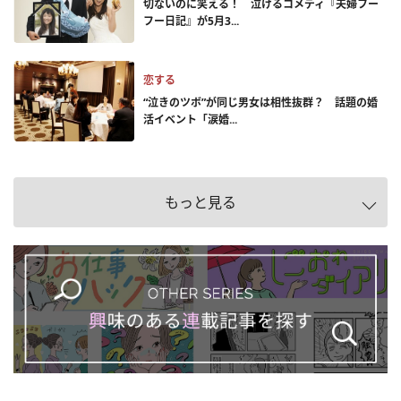
切ないのに笑える！ 泣けるコメディ『夫婦フー
フー日記』が5月3...
恋する
“泣きのツボ”が同じ男女は相性抜群？ 話題の婚
活イベント「涙婚...
もっと見る