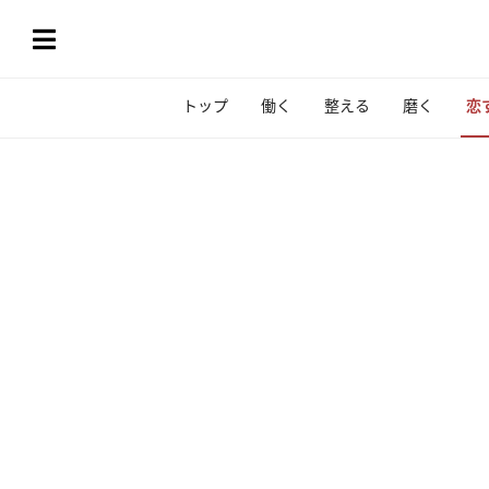
トップ
働く
整える
磨く
恋