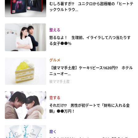
むしろ暑すぎ!? ユニクロから超極暖の「ヒートテ
ックウルトラウ...
整える
怒るなよ！ 生理前、イライラして八つ当たりす
る女子●●％
グルメ
【彼ママ手土産】ケーキ1ピース1620円!? ホテル
ニューオー...
彼ママ手土産
恋する
それだけ!? 男性が初デートで「財布に入れる金
額」●●万円！
磨く