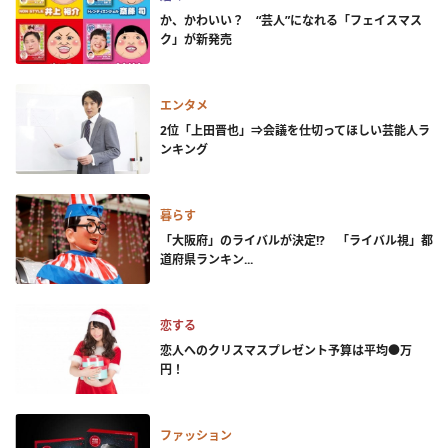
か、かわいい？ “芸人”になれる「フェイスマス
ク」が新発売
エンタメ
2位「上田晋也」⇒会議を仕切ってほしい芸能人ラ
ンキング
暮らす
「大阪府」のライバルが決定!? 「ライバル視」都
道府県ランキン...
恋する
恋人へのクリスマスプレゼント予算は平均●万
円！
ファッション