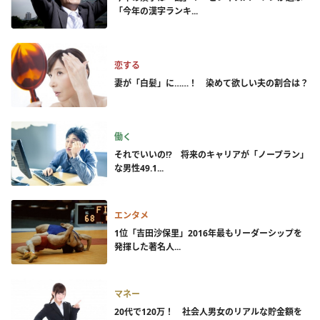
「今年の漢字ランキ...
恋する
妻が「白髪」に……！ 染めて欲しい夫の割合は？
働く
それでいいの!? 将来のキャリアが「ノープラン」
な男性49.1...
エンタメ
1位「吉田沙保里」2016年最もリーダーシップを
発揮した著名人...
マネー
20代で120万！ 社会人男女のリアルな貯金額を