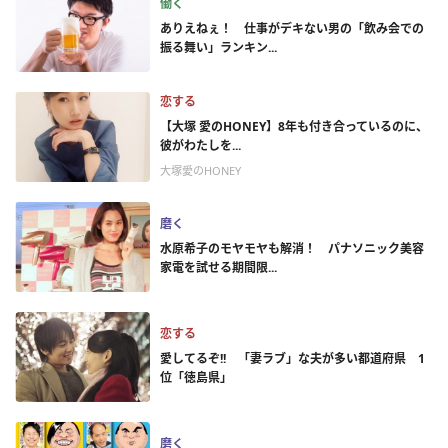
働く
ありえねぇ！ 仕事がデキない男の「飲み会での
振る舞い」ランキン...
恋する
【大塚 愛のHONEY】8年も付き合っているのに、
彼がわたしを...
大塚愛のHONEY
磨く
水原希子のモヤモヤも解消！ パナソニック美容
家電を試せる期間限...
恋する
愛してるぞ!! 「妻ラブ」な夫が多い都道府県 1
位「徳島県」
磨く