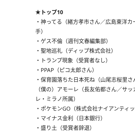
★トップ10
・神ってる（緒方孝市さん／広島東洋カ
手）
・ゲス不倫（週刊文春編集部）
・聖地巡礼（ディップ株式会社）
・トランプ現象（受賞者なし）
・PPAP（ピコ太郎さん）
・保育園落ちた日本死ね（山尾志桜里さ
（僕の）アモーレ（長友佑都さん／サッ
レ・ミラノ所属）
・ポケモンGO（株式会社ナイアンティ
・マイナス金利（日本銀行）
・盛り土（受賞者辞退）