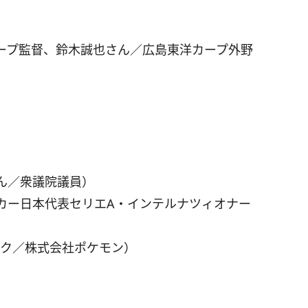
ープ監督、鈴木誠也さん／広島東洋カープ外野
ん／衆議院議員）
カー日本代表セリエA・インテルナツィオナー
ック／株式会社ポケモン）