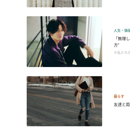
人生・価
「無理し
方”
＃私たち
暮らす
友達と距