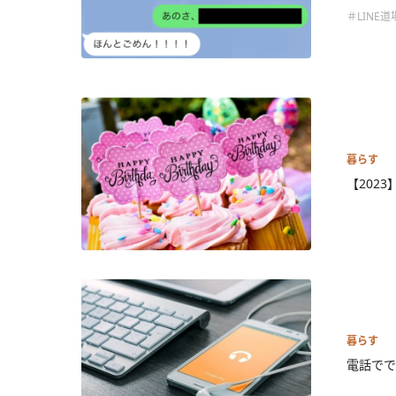
＃LINE道
暮らす
【202
暮らす
電話でで