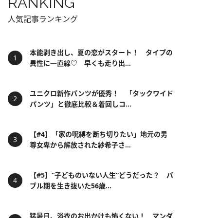
RANKING
人気記事ランキング
本能剥き出し、夏の恋がスタート！ タイプの
異性に一直線♡ 早くも走り出...
ユニクロ新作パンツが優秀！ 「タックワイド
パンツ」と徹底比較＆着回しコ...
【#4】「家の呪縛を断ち切りたい」地元の男
尊女卑から解放された紗希子さ...
【#5】“子どものいない人生”どうだった？ バ
ブル期を生き抜いた56歳...
猛暑日、浴衣のお出かけも怖くない！ マンダ