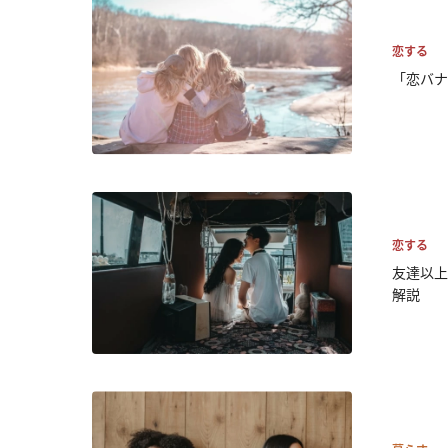
恋する
「恋バナ
恋する
友達以上
解説