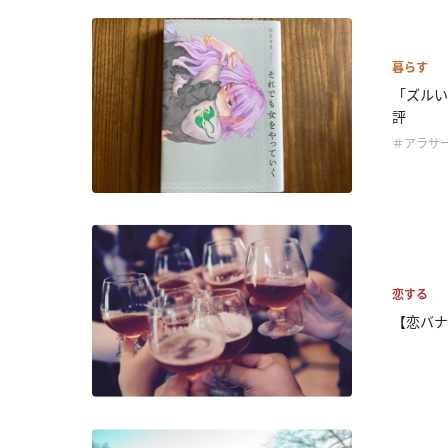
暮らす
「ズルい
評
＃アラサ
恋する
【恋バナ