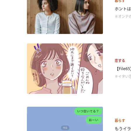
暮らす
ホントは
＃オンナ
恋する
【Fil
＃イタい
暮らす
もうイラ