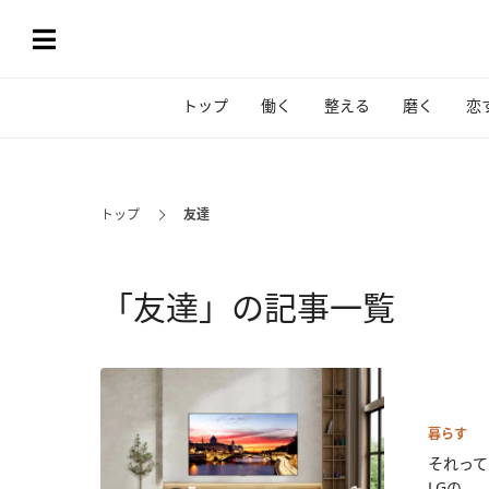
トップ
働く
整える
磨く
恋
トップ
友達
「友達」の記事一覧
暮らす
それって
LGの...