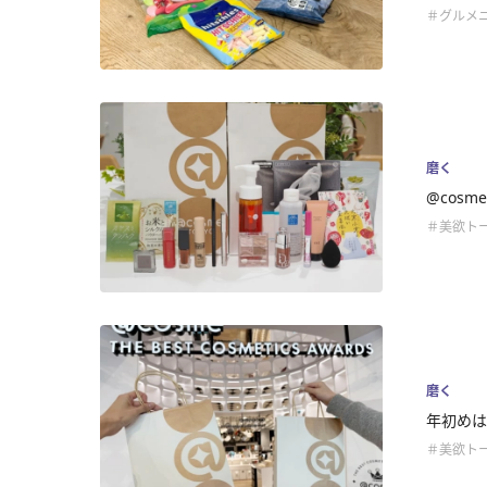
＃グルメ
磨く
@cos
＃美欲ト
磨く
年初めは
＃美欲ト