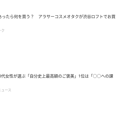
円あったら何を買う？ アラサーコスメオタクが渋谷ロフトでお買
ーク
30代女性が選ぶ「自分史上最高額のご褒美」1位は「○○への課
ニュース