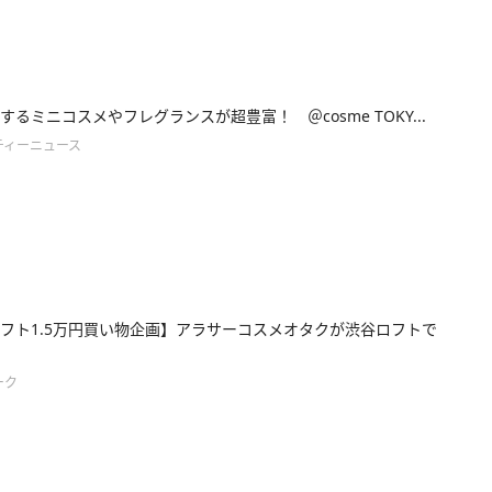
するミニコスメやフレグランスが超豊富！ ＠cosme TOKY...
ティーニュース
フト1.5万円買い物企画】アラサーコスメオタクが渋谷ロフトで
ーク