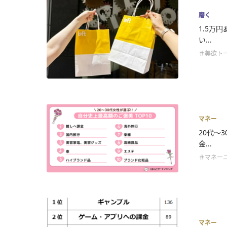
磨く
1.5万
い...
＃美欲ト
マネー
20代〜
金...
＃マネー
マネー