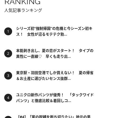
RANKING
人気記事ランキング
シリーズ初“強制帰国”の危機と今シーズン初キ
ス！ 女性が沼るモテテク勃...
本能剥き出し、夏の恋がスタート！ タイプの
異性に一直線♡ 早くも走り出...
東京駅・羽田空港でしか買えない！ 夏の帰省
＆お土産に選びたいセンス抜群...
ユニクロ新作パンツが優秀！ 「タックワイド
パンツ」と徹底比較＆着回しコ...
【#4】「家の呪縛を断ち切りたい」地元の男