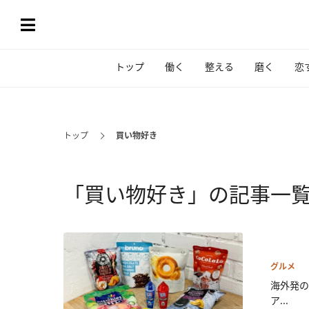
トップ
働く
整える
磨く
恋
トップ
買い物好き
「買い物好き」の記事一
グルメ
海外発の
ア...