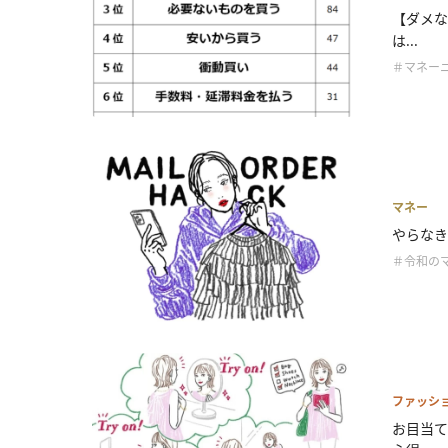
【ダメな
は...
＃マネー
マネー
やらなき
＃令和の
ファッシ
お目当て