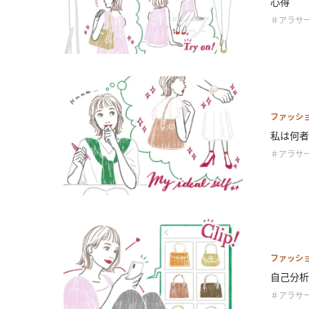
心得
＃アラサ
ファッシ
私は何者
＃アラサ
ファッシ
自己分析
＃アラサ