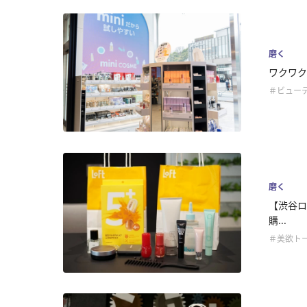
磨く
ワクワク
＃ビュー
磨く
【渋谷ロ
購...
＃美欲ト