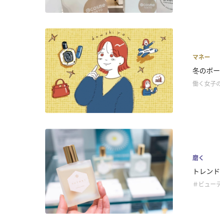
マネー
冬のボー
働く女子
磨く
トレンド
＃ビュー