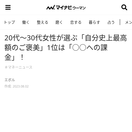
トップ
働く
整える
磨く
恋する
暮らす
占う
メ
20代〜30代女性が選ぶ「自分史上最高
額のご褒美」1位は「○○への課
金」！
＃マネーニュース
エボル
作成: 2023.08.02