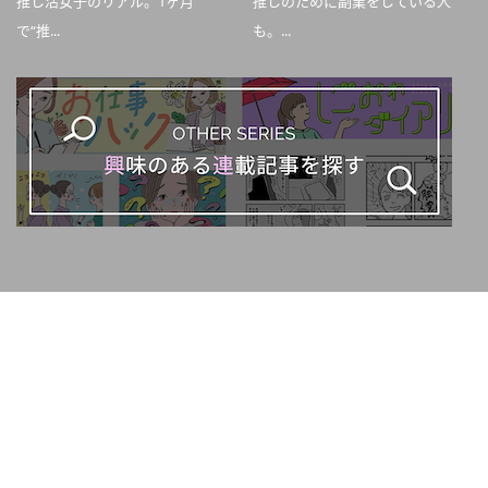
推し活女子のリアル。1ヶ月
推しのために副業をしている人
で“推...
も。...