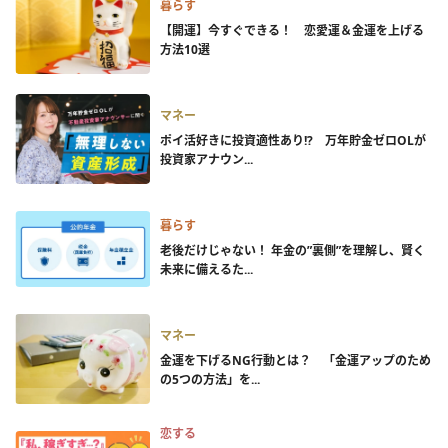
暮らす
【開運】今すぐできる！ 恋愛運＆金運を上げる
方法10選
マネー
ポイ活好きに投資適性あり!? 万年貯金ゼロOLが
投資家アナウン...
暮らす
老後だけじゃない！ 年金の”裏側”を理解し、賢く
未来に備えるた...
マネー
金運を下げるNG行動とは？ 「金運アップのため
の5つの方法」を...
恋する