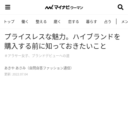
トップ
働く
整える
磨く
恋する
暮らす
占う
メ
プライスレスな魅力。ハイブランドを
購入する前に知っておきたいこと
＃アラサー女子、ブランドデビューへの道
あきや あさみ（自問自答ファッション通信）
更新: 2022.07.04