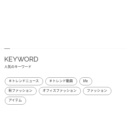
KEYWORD
人気のキーワード
＃トレンドニュース
＃トレンド動画
life
秋ファッション
オフィスファッション
ファッション
アイテム