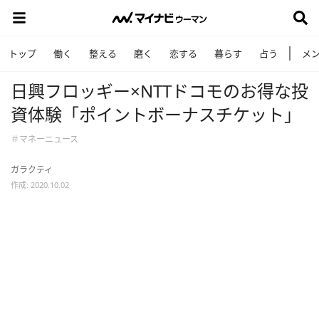
トップ
働く
整える
磨く
恋する
暮らす
占う
メ
日興フロッギー×NTTドコモのお得な投
資体験「ポイントボーナスチケット」
＃マネーニュース
ガラクティ
作成: 2020.10.02