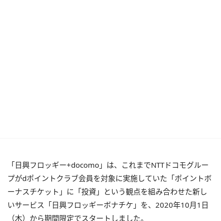
「日興フロッギー
+docomo
」は、これまで
NTT
ドコモグルー
プが
d
ポイントクラブ会員を対象に実施していた「ポイントボ
ーナスチケット」に「投資」という観点を組み合わせた新し
いサービス「日興フロッギーボナチケ」を、
2020
年
10
月
1
日
（木）から期間限定でスタートしました。