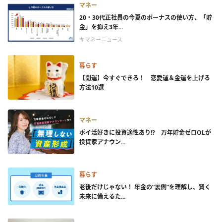
マネー
20・30代正社員の今夏のボーナスの使い方、「貯
金」を抑え3年...
＃マネーニュース
暮らす
【開運】今すぐできる！ 恋愛運＆金運を上げる
方法10選
マネー
ポイ活好きに投資適性あり!? 万年貯金ゼロOLが
投資家アナウン...
暮らす
老後だけじゃない！ 年金の”裏側”を理解し、賢く
未来に備えるた...