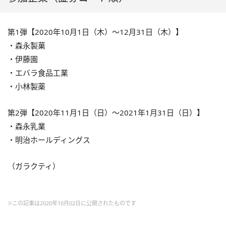
第1弾【
2020
年
10
月
1
日（木）～
12
月
31
日（木）】
・森永製菓
・伊藤園
・エバラ食品工業
・小林製薬
第2弾【
2020
年
11
月
1
日（日）～
2021
年
1
月
31
日（日）】
・森永乳業
・明治ホールディングス
（ガラクティ）
※この記事は2020年10月02日に公開されたものです