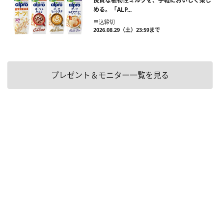
良質な植物性ミルクを、手軽においしく楽し
める。「ALP...
申込締切
2026.08.29（土）23:59まで
プレゼント＆モニター一覧を見る