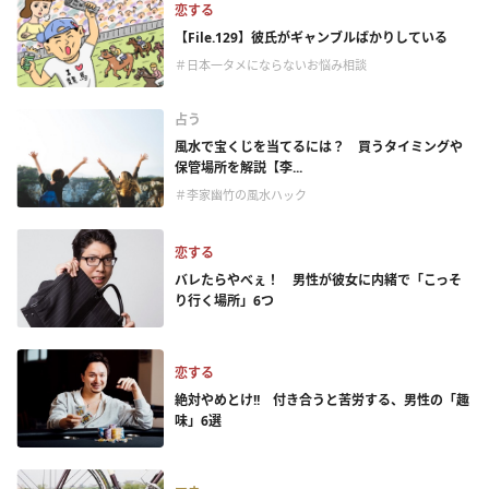
恋する
【File.129】彼氏がギャンブルばかりしている
＃日本一タメにならないお悩み相談
占う
風水で宝くじを当てるには？ 買うタイミングや
保管場所を解説【李...
＃李家幽竹の風水ハック
恋する
バレたらやべぇ！ 男性が彼女に内緒で「こっそ
り行く場所」6つ
恋する
絶対やめとけ!! 付き合うと苦労する、男性の「趣
味」6選