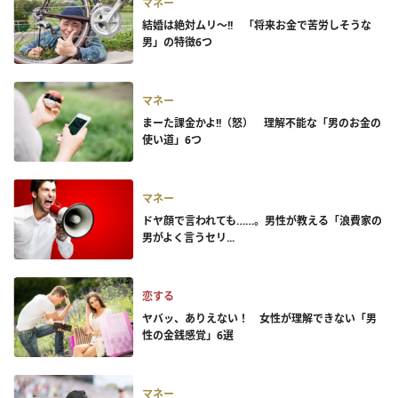
マネー
結婚は絶対ムリ～!! 「将来お金で苦労しそうな
男」の特徴6つ
マネー
まーた課金かよ!!（怒） 理解不能な「男のお金の
使い道」6つ
マネー
ドヤ顔で言われても……。男性が教える「浪費家の
男がよく言うセリ...
恋する
ヤバッ、ありえない！ 女性が理解できない「男
性の金銭感覚」6選
マネー