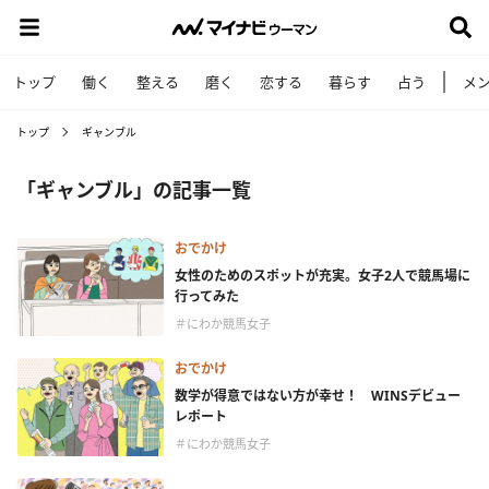
トップ
働く
整える
磨く
恋する
暮らす
占う
メ
トップ
ギャンブル
「ギャンブル」の記事一覧
おでかけ
女性のためのスポットが充実。女子2人で競馬場に
行ってみた
＃にわか競馬女子
おでかけ
数学が得意ではない方が幸せ！ WINSデビュー
レポート
＃にわか競馬女子