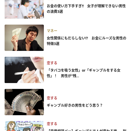
お金の使い方下手すぎ!! 女子が理解できない男性
の浪費3選
マネー
女性関係にもだらしない!? お金にルーズな男性の
特徴3選
恋する
「タバコを吸う女性」or「ギャンブルをする女
性」！ 男性が“残...
恋する
ギャンブル好きの男性をどう思う？
恋する