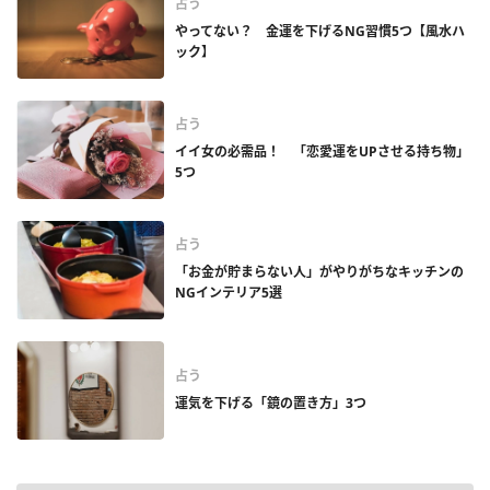
占う
やってない？ 金運を下げるNG習慣5つ【風水ハ
ック】
占う
イイ女の必需品！ 「恋愛運をUPさせる持ち物」
5つ
占う
「お金が貯まらない人」がやりがちなキッチンの
NGインテリア5選
占う
運気を下げる「鏡の置き方」3つ