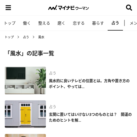
占う
トップ
働く
整える
磨く
恋する
暮らす
メ
トップ
占う
風水
「風水」の記事一覧
占う
風水的に良いテレビの位置とは。方角や置き方の
ポイント、やっては...
占う
玄関に置いてはいけない3つのものとは？ 開運の
ためのヒントを解...