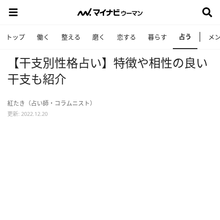
占う
トップ
働く
整える
磨く
恋する
暮らす
メ
【干支別性格占い】特徴や相性の良い
干支も紹介
紅たき（占い師・コラムニスト）
更新: 2022.12.20