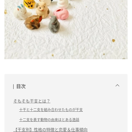
目次
そもそも干支とは？
十干と十二支を組み合わせたものが干支
十二支を表す動物の由来はとある逸話
【干支別】性格の特徴と恋愛＆仕事傾向