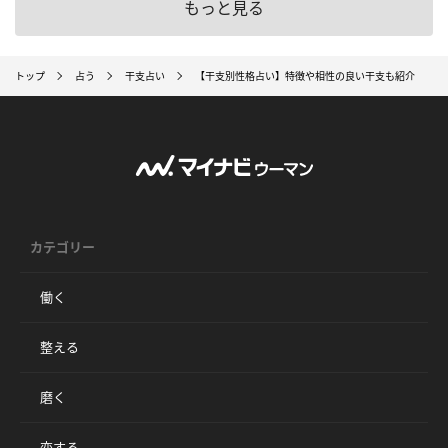
もっと見る
トップ
占う
干支占い
【干支別性格占い】特徴や相性の良い干支も紹介
カテゴリー
働く
整える
磨く
恋する