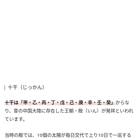
十干（じっかん）
十干は「甲・乙・丙・丁・戊・己・庚・辛・壬・癸」
からな
り、昔の中国大陸に存在した王朝・殷（いん）が発祥といわれ
ています。
当時の殷では、10個の太陽が毎日交代で上り10日で一巡する