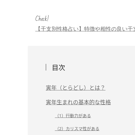
Check!
【干支別性格占い】特徴や相性の良い干
目次
寅年（とらどし）とは？
寅年生まれの基本的な性格
（1）行動力がある
（2）カリスマ性がある