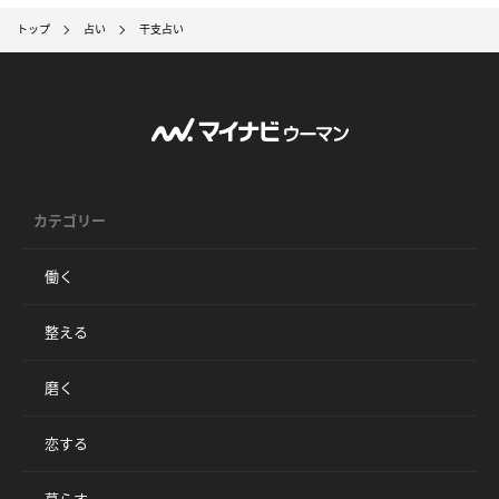
トップ
占い
干支占い
カテゴリー
働く
整える
磨く
恋する
暮らす