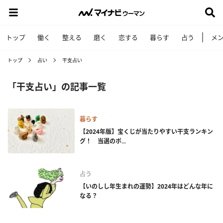
トップ
働く
整える
磨く
恋する
暮らす
占う
メ
トップ
占い
干支占い
「干支占い」の記事一覧
暮らす
【2024年版】宝くじが当たりやすい干支ランキン
グ！ 当選のポ...
占う
【いのしし年生まれの運勢】2024年はどんな年に
なる？