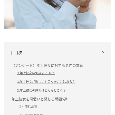
目次
【アンケート】年上彼女に対する男性の本音
Q.年上彼女は何歳までOK？
Q.年上彼女が欲しいと思ったことはある？
Q.年上彼女の魅力はどんなところ？
年上彼女を可愛いと感じる瞬間5選
（1）照れた時