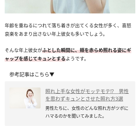
年齢を重ねるにつれて落ち着きが出てくる女性が多く、喜怒
哀楽をあまり出さない年上彼女も多いでしょう。
そんな年上彼女が
ふとした瞬間に、頬を赤らめ照れる姿にギ
ャップを感じてキュンとする
ようです。
参考記事はこちら▼
照れ上手な女性がモッテモテ!? 男性
を思わずキュンとさせた照れ方3選
男性たちに、女性のどんな照れ方がツボに
ハマるのかを聞いてみました。