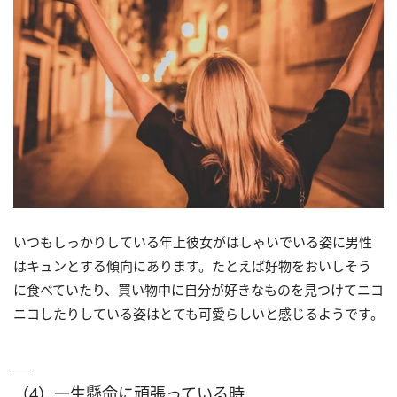
いつもしっかりしている年上彼女がはしゃいでいる姿に男性
はキュンとする傾向にあります。たとえば好物をおいしそう
に食べていたり、買い物中に自分が好きなものを見つけてニコ
ニコしたりしている姿はとても可愛らしいと感じるようです。
（4）一生懸命に頑張っている時