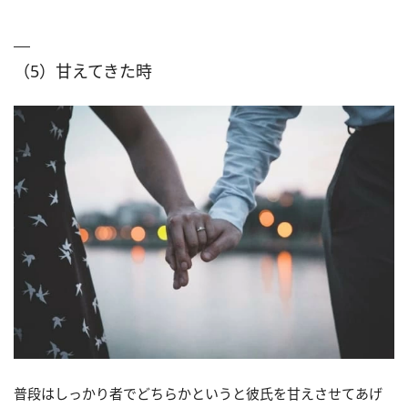
（5）甘えてきた時
普段はしっかり者でどちらかというと彼氏を甘えさせてあげ