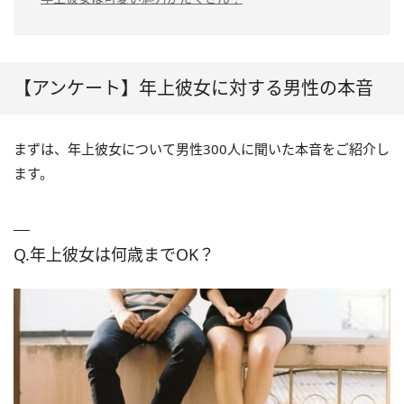
【アンケート】年上彼女に対する男性の本音
まずは、年上彼女について男性300人に聞いた本音をご紹介し
ます。
Q.年上彼女は何歳までOK？