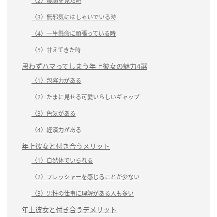
（2）寝顔を見た時
（3）無邪気にはしゃいでいる時
（4）一生懸命に頑張っている時
（5）甘えてきた時
思わずハマってしまう年上彼女の魅力4選
（1）包容力がある
（2）たまに見せる可愛いらしいギャップ
（3）色気がある
（4）経済力がある
年上彼女と付き合うメリット
（1）自然体でいられる
（2）プレッシャーを感じることが少ない
（3）男性の仕事に理解がある人も多い
年上彼女と付き合うデメリット