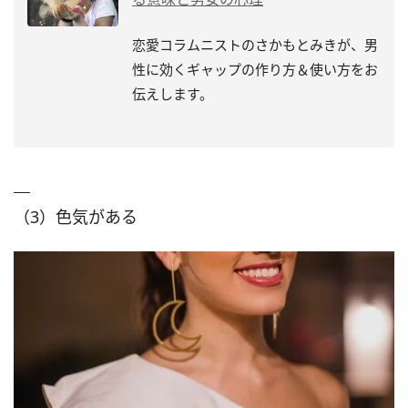
恋愛コラムニストのさかもとみきが、男
性に効くギャップの作り方＆使い方をお
伝えします。
（3）色気がある