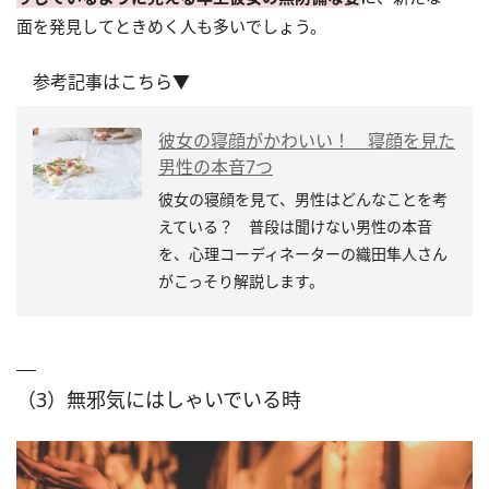
面を発見してときめく人も多いでしょう。
参考記事はこちら▼
彼女の寝顔がかわいい！ 寝顔を見た
男性の本音7つ
彼女の寝顔を見て、男性はどんなことを考
えている？ 普段は聞けない男性の本音
を、心理コーディネーターの織田隼人さん
がこっそり解説します。
（3）無邪気にはしゃいでいる時