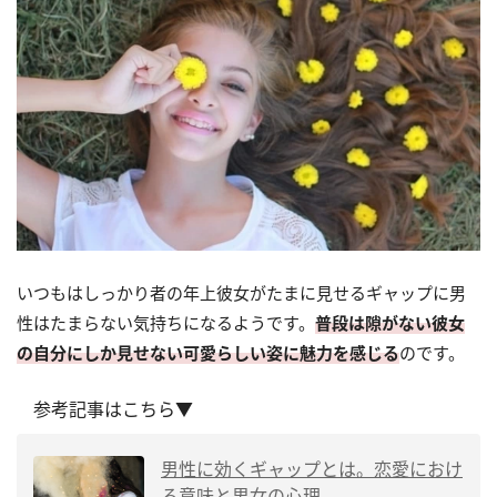
いつもはしっかり者の年上彼女がたまに見せるギャップに男
性はたまらない気持ちになるようです。
普段は隙がない彼女
の自分にしか見せない可愛らしい姿に魅力を感じる
のです。
参考記事はこちら▼
男性に効くギャップとは。恋愛におけ
る意味と男女の心理