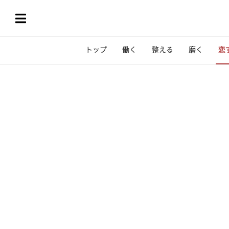
トップ
働く
整える
磨く
恋