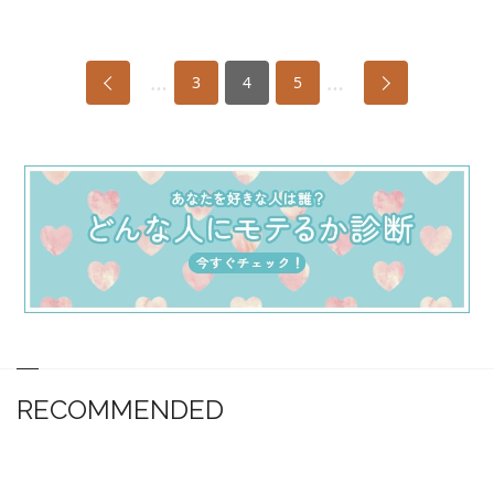
…
…
3
4
5
RECOMMENDED