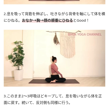
2.息を吸って背筋を伸ばし、吐きながら背骨を軸にして体を横
にひねる。
おなか→胸→顔の順番にひねる
とGood！
3.このまま2～3呼吸ほどキープして、息を吸いながら体を正
面に戻す。続いて、反対側も同様に行う。