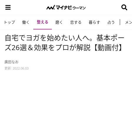
整える
トップ
働く
磨く
恋する
暮らす
占う
メ
自宅でヨガを始めたい人へ。基本ポー
ズ26選＆効果をプロが解説【動画付】
廣田なお
更新: 2022.06.03