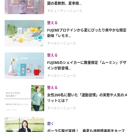
題の柔軟剤、夏季限...
＃ビューティーニュース
整える
FUJIMIプロテインから夏にぴったり爽やかな限定
新味「レモネ...
＃ヘルシーニュース
整える
FUJIMIのシェイカーに数量限定「ムーミン」デザ
インが新登場...
＃ヘルシーニュース
整える
女性200名に聞いた「運動習慣」の実態や人気のメ
リットとは？
＃ヘルシーニュース
磨く
ポーラ広報が実践！ 春夏も透明感美肌をキープ