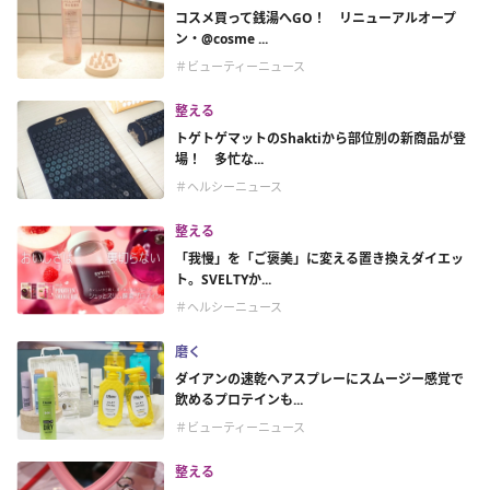
コスメ買って銭湯へGO！ リニューアルオープ
ン・@cosme ...
＃ビューティーニュース
整える
トゲトゲマットのShaktiから部位別の新商品が登
場！ 多忙な...
＃ヘルシーニュース
整える
「我慢」を「ご褒美」に変える置き換えダイエッ
ト。SVELTYか...
＃ヘルシーニュース
磨く
ダイアンの速乾ヘアスプレーにスムージー感覚で
飲めるプロテインも...
＃ビューティーニュース
整える