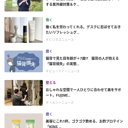
する紫外線対策＆ケ...
働く
働く私を労わってくれる。デスクに忍ばせておき
たいリフレッシュグ...
＃ビジネスニュース
磨く
猫背で見た目年齢が＋7歳⁉ 猫背の人が抱える
「猫背損失」の実態...
＃ビューティーニュース
整える
おしゃれな空間で一人ひとりに合わせて美をサポ
ート。FUJIMI...
＃ヘルシーニュース
磨く
美容にこれ1杯。ゴクゴク飲める、お酢プロテイン
「KINS ...