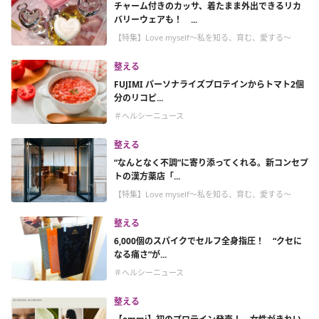
チャーム付きのカッサ、着たまま外出できるリカ
バリーウェアも！ ...
【特集】Love myself～私を知る、育む、愛する～
整える
FUJIMI パーソナライズプロテインからトマト2個
分のリコピ...
＃ヘルシーニュース
整える
“なんとなく不調”に寄り添ってくれる。新コンセプ
トの漢方薬店「...
【特集】Love myself～私を知る、育む、愛する～
整える
6,000個のスパイクでセルフ全身指圧！ “クセに
なる痛さ”が...
＃ヘルシーニュース
整える