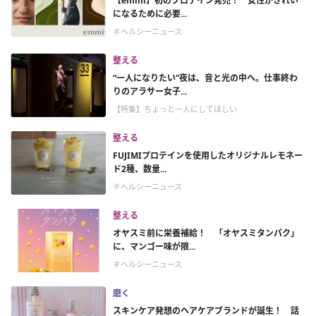
【emmi】初のプロテイン発売！ 女性がきれい
になるために必要...
＃ヘルシーニュース
整える
“一人になりたい”夜は、音と光の中へ。仕事終わ
りのアラサー女子...
【特集】ちょっと一人にしてほしい
整える
FUJIMIプロテインを使用したオリジナルレモネー
ド2種、数量...
＃ヘルシーニュース
整える
オヤスミ前に栄養補給！ 「オヤスミタンパク」
に、マンゴー味が限...
＃ヘルシーニュース
磨く
スキンケア発想のヘアケアブランドが誕生！ 話