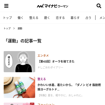
トップ
働く
整える
磨く
恋する
暮らす
占う
メ
トップ
運動
「運動」の記事一覧
エンタメ
【第43回】オーラを視てきた
＃しごおわダイアリー
整える
かわいい水着、着たいから。「ダノン ビオ 脂肪燃
焼ヨーグルトド...
【特集】夏を、軽やかに、おしゃれに。
ファッション