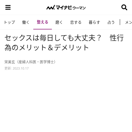
整える
トップ
働く
磨く
恋する
暮らす
占う
メ
セックスは毎日しても大丈夫？ 性行
為のメリット＆デメリット
宋美玄（産婦人科医・医学博士）
更新: 2023.10.17