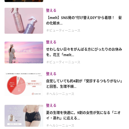
整える
【melt】SNS発の“付け替えDIY”から着想！ 髪
の化粧水...
＃ビューティーニュース
整える
せわしない日々をがんばる方にぴったりのお休み
を。花王「melt...
＃ビューティーニュース
整える
自覚していても約4割が「受診するつもりがない」
と回答。生理不順...
＃ヘルシーニュース
整える
夏の生理を快適に。9割の女性が気になる「ニオ
イ・蒸れ」に応える...
＃ヘルシーニュース