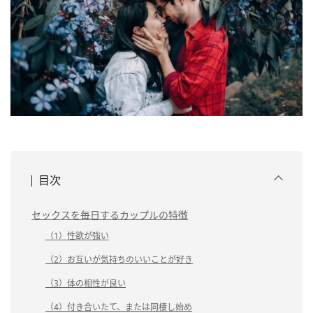
目次
セックスを毎日するカップルの特徴
（1）性欲が強い
（2）お互いが気持ちのいいことが好き
（3）体の相性が良い
（4）付き合いたて、または同棲し始め