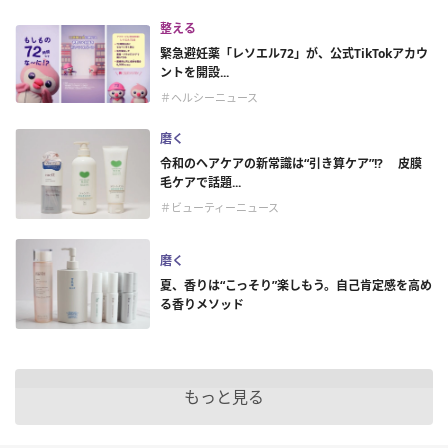
整える
緊急避妊薬「レソエル72」が、公式TikTokアカウ
ントを開設...
＃ヘルシーニュース
磨く
令和のヘアケアの新常識は“引き算ケア”!? 皮膜
毛ケアで話題...
＃ビューティーニュース
磨く
夏、香りは“こっそり”楽しもう。自己肯定感を高め
る香りメソッド
もっと見る