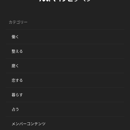
カテゴリー
働く
整える
磨く
恋する
暮らす
占う
メンバーコンテンツ