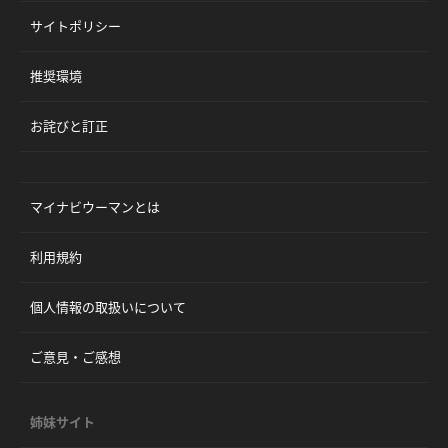
サイトポリシー
推奨環境
お詫びと訂正
マイナビウーマンとは
利用規約
個人情報の取扱いについて
ご意見・ご感想
姉妹サイト