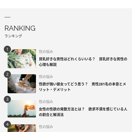
RANKING
ランキング
性の悩み
貧乳好きな男性はどれくらいいる？ 貧乳好きな男性の
心理も解説
性の悩み
性欲が強い彼女ってどう思う？ 男性281名の本音とメ
リット・デメリット
性の悩み
女性の性欲の発散方法とは？ 欲求不満を感じている人
の割合と解消法
性の悩み