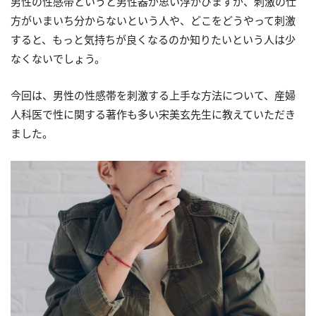
男性の性感帯というと男性器が思い浮かびますが、刺激の仕
方がいまいち分からないという人や、どこをどうやって刺激
すると、もっと気持ちが良くなるのか知りたいという人は少
なくないでしょう。
今回は、男性の性感帯を刺激する上手な方法について、産婦
人科医で性に関する著作も多い宋美玄先生に教えていただき
ました。