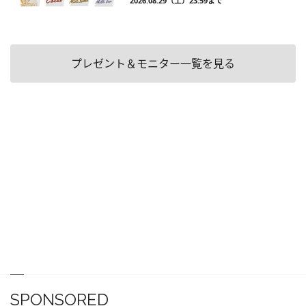
2026.08.29（土）23:59まで
プレゼント＆モニター一覧を見る
SPONSORED