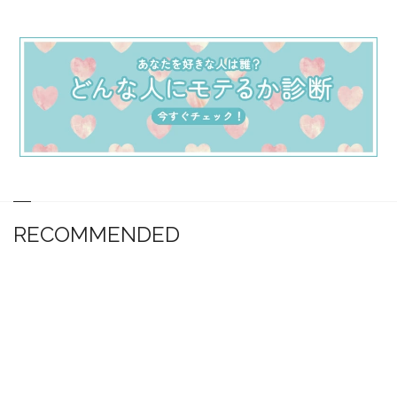
RECOMMENDED