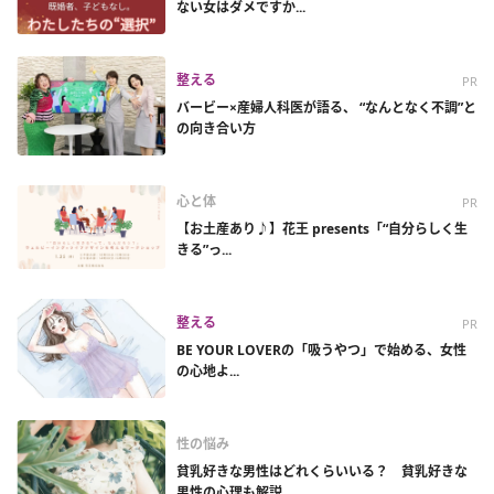
ない女はダメですか...
整える
PR
バービー×産婦人科医が語る、 “なんとなく不調”と
の向き合い方
心と体
PR
【お土産あり♪】花王 presents「“自分らしく生
きる”っ...
整える
PR
BE YOUR LOVERの「吸うやつ」で始める、女性
の心地よ...
性の悩み
貧乳好きな男性はどれくらいいる？ 貧乳好きな
男性の心理も解説