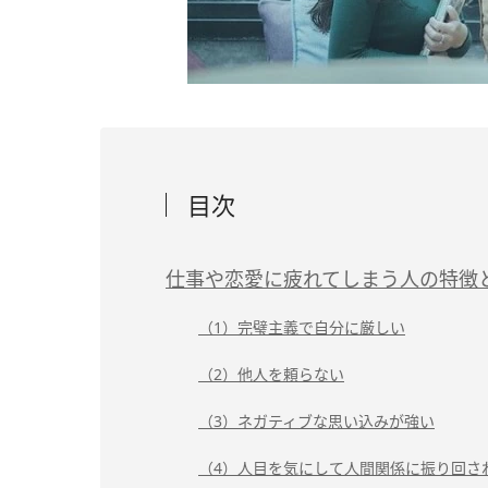
目次
仕事や恋愛に疲れてしまう人の特徴
（1）完璧主義で自分に厳しい
（2）他人を頼らない
（3）ネガティブな思い込みが強い
（4）人目を気にして人間関係に振り回さ