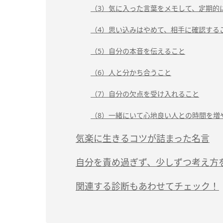
（3）気に入った言葉をメモして、定期的
（4）思い込みはやめて、相手に確認する
（5）自分の本音を伝えること
（6）人と分かち合うこと
（7）自分の欠点を受け入れること
（8）一緒にいて心地良い人との時間を増
気楽に生きるコツが詰まった名言
自分を責め過ぎず、少しずつ考え方
関連する診断もあわせてチェック！