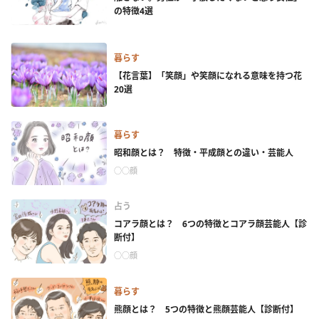
の特徴4選
暮らす
【花言葉】「笑顔」や笑顔になれる意味を持つ花
20選
暮らす
昭和顔とは？ 特徴・平成顔との違い・芸能人
○○顔
占う
コアラ顔とは？ 6つの特徴とコアラ顔芸能人【診
断付】
○○顔
暮らす
熊顔とは？ 5つの特徴と熊顔芸能人【診断付】