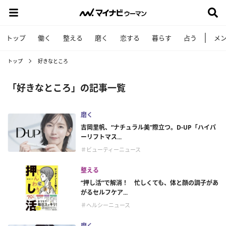
トップ
働く
整える
磨く
恋する
暮らす
占う
メ
トップ
好きなところ
「好きなところ」の記事一覧
磨く
吉岡里帆、“ナチュラル美”際立つ。D-UP「ハイパ
ーリフトマス...
＃ビューティーニュース
整える
“押し活”で解消！ 忙しくても、体と顔の調子があ
がるセルフケア...
＃ヘルシーニュース
磨く