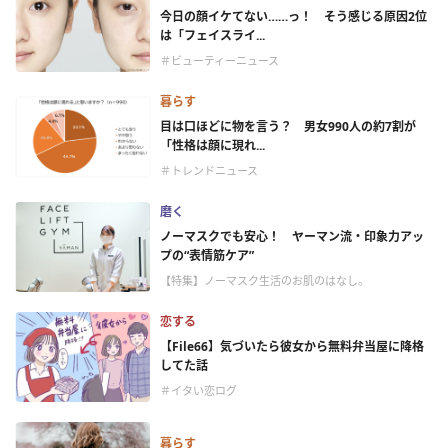
今日の顔イケてない……っ！ そう感じる原因2位
は「フェイスライ...
＃ビューティーニュース
暮らす
目は口ほどに物を言う？ 男女990人の約7割が
「性格は顔に現れ...
＃トレンドニュース
磨く
ノーマスクでも安心！ ヤーマン流・印象力アッ
プの“表情筋ケア”
【特集】ノーマスク生活のお肌のはなし。
恋する
【File66】気づいたら彼女から無料弁当屋に降格
してた話
＃イタい恋ログ
暮らす