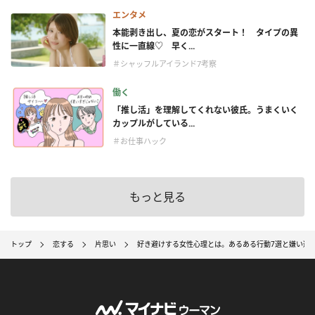
エンタメ
本能剥き出し、夏の恋がスタート！ タイプの異
性に一直線♡ 早く...
＃シャッフルアイランド7考察
働く
「推し活」を理解してくれない彼氏。うまくいく
カップルがしている...
＃お仕事ハック
もっと見る
トップ
恋する
片思い
好き避けする女性心理とは。あるある行動7選と嫌い避