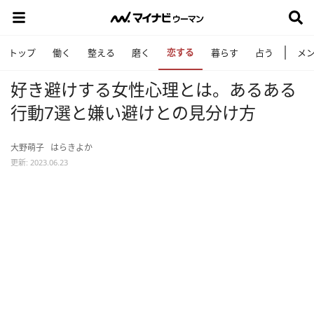
恋する
トップ
働く
整える
磨く
暮らす
占う
メ
好き避けする女性心理とは。あるある
行動7選と嫌い避けとの見分け方
大野萌子
はらきよか
更新: 2023.06.23