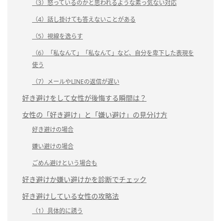
（3）怒っているのかと思われるような素っ気ない対応
（4）話し掛けても答えないことがある
（5）視線を逸らす
（6）「私なんて」「私なんて」など、自分を卑下した表現を
使う
（7）メールやLINEの返信が遅い
好き避けをして女性が後悔する瞬間は？
女性の「好き避け」と「嫌い避け」の見分け方
好き避けの場合
嫌い避けの場合
ごめん避けという場合も
好き避けか嫌い避けかを診断でチェック
好き避けしている女性の攻略法
（1）具体的に誘う