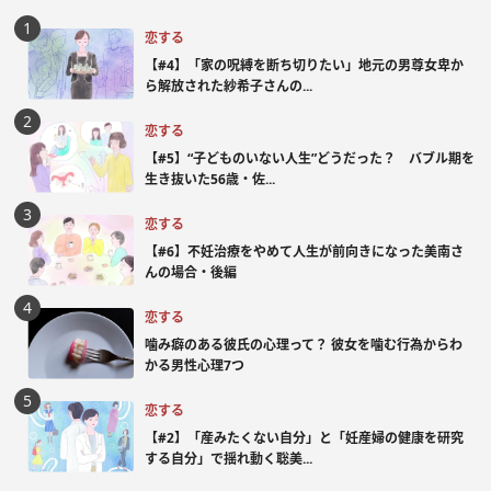
恋する
【#4】「家の呪縛を断ち切りたい」地元の男尊女卑か
ら解放された紗希子さんの...
恋する
【#5】“子どものいない人生”どうだった？ バブル期を
生き抜いた56歳・佐...
恋する
【#6】不妊治療をやめて人生が前向きになった美南さ
んの場合・後編
恋する
噛み癖のある彼氏の心理って？ 彼女を噛む行為からわ
かる男性心理7つ
恋する
【#2】「産みたくない自分」と「妊産婦の健康を研究
する自分」で揺れ動く聡美...